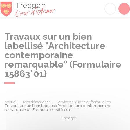
Tréogan
Acc
Travaux sur un bien
labellisé "Architecture
contemporaine
remarquable" (Formulaire
15863*01)
Accueil
Mes démarches
Services en ligne et formulaires
Travaux sur un bien labellisé "Architecture contemporaine
remarquable" (Formulaire 15863*01)
Partager
Partager sur Facebook
Partager sur X - Twit
Partager sur
Par