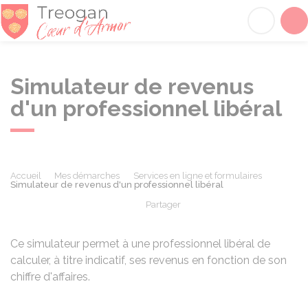
Tréogan
Acc
Simulateur de revenus
d'un professionnel libéral
Accueil
Mes démarches
Services en ligne et formulaires
Simulateur de revenus d'un professionnel libéral
Partager
Partager sur Facebook
Partager sur X - Twit
Partager sur
Par
Ce simulateur permet à une professionnel libéral de
calculer, à titre indicatif, ses revenus en fonction de son
chiffre d'affaires.