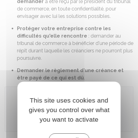
demander
à être reçu par le président du tribunal
de commerce, en toute confidentialité, pour
envisager avec lui les solutions possibles.
Protéger votre entreprise contre les
difficultés qu'elle rencontre
: demander au
tribunal de commerce à bénéficier d'une période de
répit durant laquelle les créanciers ne pourront plus
poursuivre.
Demander le règlement d'une créance et
être payé de ce qui est dû
.
This site uses cookies and
Accéder au téléservice
gives you control over what
you want to activate
Infogreffe