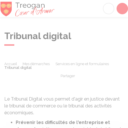
Tréogan
Acc
Tribunal digital
Accueil
Mes démarches
Services en ligne et formulaires
Tribunal digital
Partager
Partager sur Facebook
Partager sur X - Twit
Partager sur
Par
Le Tribunal Digital vous permet d'agir en justice devant
le tribunal de commerce ou le tribunal des activités
économiques.
Prévenir les difficultés de l'entreprise et