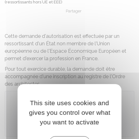
(ressortissants hors UE et EEE)
Partager
Partager sur Facebook
Partager sur X - Twit
Partager sur
Par
Cette demande d'autorisation est effectuée par un
ressortissant d'un État non membre de l'Union
européenne ou de l'Espace Économique Européen et
permet d'exercer la profession en France.
Pour tout exercice durable, la demande doit être
accompagnée d'une inscription au registre de l'Ordre
des architectes.
This site uses cookies and
Accéder au téléservice
gives you control over what
you want to activate
Ministère de la culture