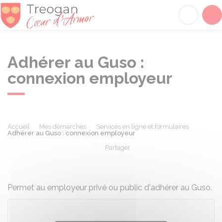
Tréogan
Acc
Adhérer au Guso :
connexion employeur
Accueil
Mes démarches
Services en ligne et formulaires
Adhérer au Guso : connexion employeur
Partager
Partager sur Facebook
Partager sur X - Twit
Partager sur
Par
Permet au employeur privé ou public d'adhérer au Guso.