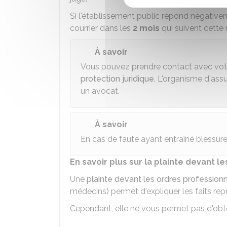
Si l'établissement public répond négative
courrier dans les
2 mois
qui suivent cette
À savoir
Vous pouvez prendre contact avec votr
protection juridique
. L'organisme d'ass
un avocat.
À savoir
En cas de faute ayant entraîné blessures
En savoir plus sur la plainte devant l
Une
plainte devant les ordres profession
médecins) permet d'expliquer les faits rep
Cependant, elle ne vous permet pas d'obt