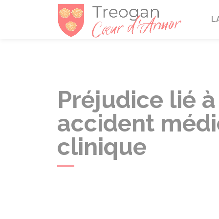
Tréogan
L
Préjudice lié 
accident médic
clinique