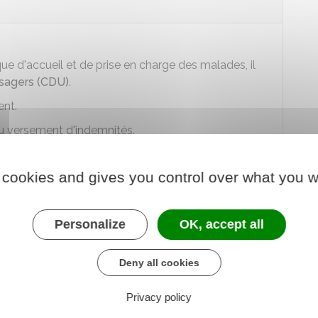
que d'accueil et de prise en charge des malades, il
sagers (CDU)
.
ent.
au versement d'indemnités.
mnisation des accidents médicaux (CCI)
conciliation et d'indemnisation des accidents
 cookies and gives you control over what you w
 sera celle de la conciliation ou celle du règlement
Personalize
OK, accept all
e pas l'assistance d'un avocat.
Deny all cookies
Privacy policy
ormer une demande d'indemnisation avant de saisir le