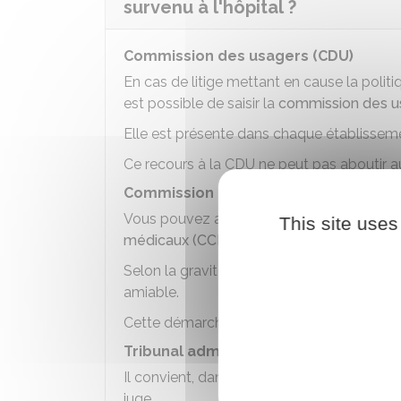
survenu à l'hôpital ?
Commission des usagers (CDU)
En cas de litige mettant en cause la politi
est possible de saisir la
commission des u
Elle est présente dans chaque établissem
Ce recours à la CDU ne peut pas aboutir 
Commission de conciliation et d'inde
Vous pouvez aussi saisir la
commission de 
This site uses
médicaux (CCI
).
Selon la gravité du préjudice, la procédure
amiable.
Cette démarche est gratuite et ne nécessit
Tribunal administratif
Il convient, dans la plupart des cas, de f
juge.