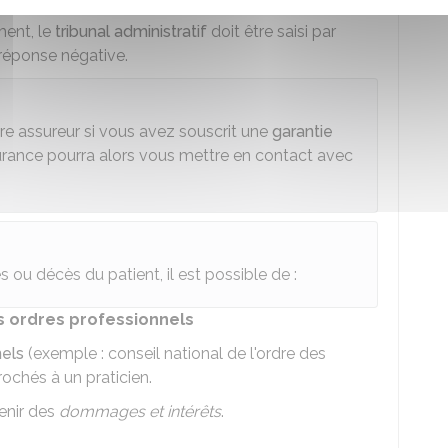
ment, le
tribunal administratif
doit être saisi par
 réponse négative.
e assureur si vous avez souscrit une
garantie
urance pourra alors vous mettre en contact avec
 ou décès du patient, il est possible de :
es ordres professionnels
nels
(exemple : conseil national de l'ordre des
rochés à un praticien.
enir des
dommages et intérêts
.