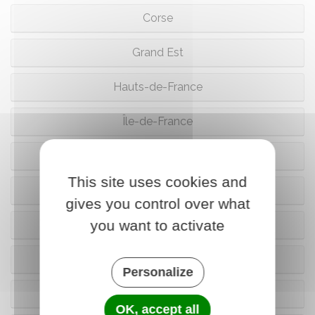
Corse
Grand Est
Hauts-de-France
Île-de-France
Normandie
This site uses cookies and
Nouvelle Aquitaine
gives you control over what
you want to activate
Occitanie
Pays de la Loire
Personalize
Provence-Alpes-Côte d'Azur (Paca)
OK, accept all