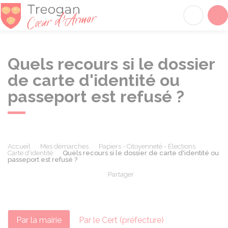
Tréogan
Acc
Quels recours si le dossier
de carte d'identité ou
passeport est refusé ?
Accueil
Mes démarches
Papiers - Citoyenneté - Élections
Carte d'identité
Quels recours si le dossier de carte d'identité ou
passeport est refusé ?
Partager
Partager sur Facebook
Partager sur X - Twit
Partager sur
Par
Par la mairie
Par le Cert (préfecture)