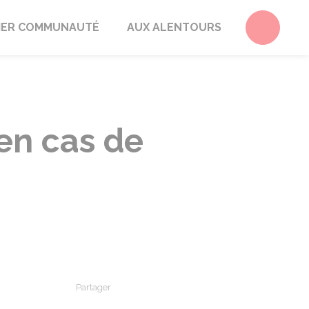
Accéder 
ER COMMUNAUTÉ
AUX ALENTOURS
 en cas de
Partager
Partager sur Facebook
Partager sur X - Twitter
Partager sur Linkedin
Partager par em