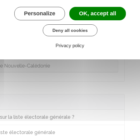
e de métropole
Personalize
OK, accept all
nique, Polynésie française, Saint-Barthélemy,
Deny all cookies
Saint-Pierre-et-Miquelon
Privacy policy
on, Mayotte, Wallis et Futuna
 Nouvelle-Calédonie
ur la liste électorale générale ?
liste électorale générale