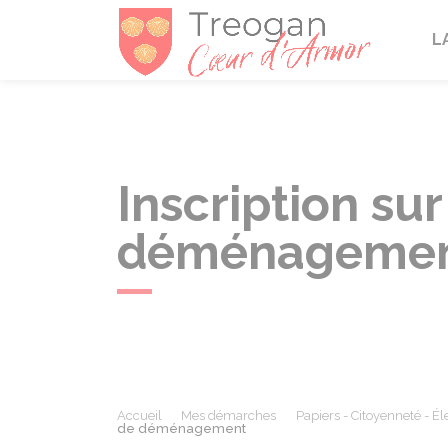
Tréogan
L
Inscription sur
déménageme
Accueil
Mes démarches
Papiers - Citoyenneté - Él
de déménagement