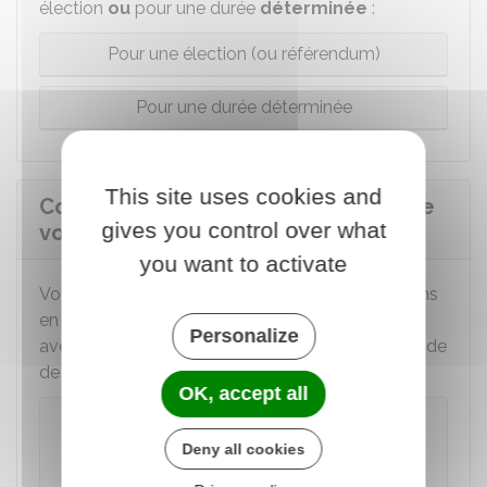
élection
ou
pour une durée
déterminée
:
Pour une élection (ou référendum)
Pour une durée déterminée
This site uses cookies and
Comment vérifier les procurations de
gives you control over what
vote qui ont été faites ?
you want to activate
Vous pouvez savoir quelles sont vos procurations
en cours, c'est-à-dire retrouver celles que vous
Personalize
avez faites et celles dont vous êtes chargé, à l'aide
de ce téléservice :
OK, accept all
Vérifier votre inscription électorale
Deny all cookies
et votre bureau de vote