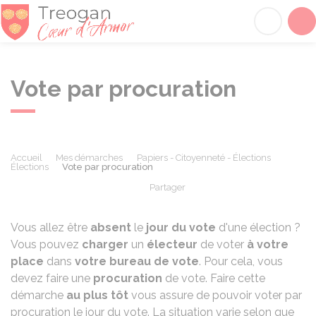
Tréogan
Acc
Vote par procuration
Accueil
Mes démarches
Papiers - Citoyenneté - Élections
Élections
Vote par procuration
Partager
Partager sur Facebook
Partager sur X - Twit
Partager sur
Par
Vous allez être
absent
le
jour du vote
d'une élection ?
Vous pouvez
charger
un
électeur
de voter
à votre
place
dans
votre bureau de vote
. Pour cela, vous
devez faire une
procuration
de vote. Faire cette
démarche
au plus tôt
vous assure de pouvoir voter par
procuration le jour du vote. La situation varie selon que