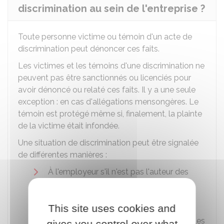
discrimination au sein de l'entreprise ?
Toute personne victime ou témoin d'un acte de
discrimination peut dénoncer ces faits.
Les victimes et les témoins d'une discrimination ne
peuvent pas être sanctionnés ou licenciés pour
avoir dénoncé ou relaté ces faits. Il y a une seule
exception : en cas d'allégations mensongères. Le
témoin est protégé même si, finalement, la plainte
de la victime était infondée.
Une situation de discrimination peut être signalée
de différentes manières :
À l'employeur s'il n'est pas l'auteur des
faits
This site uses cookies and
En saisissant
l'Inspection du travail
qui
mènera une enquête et qui pourra saisir les
gives you control over what