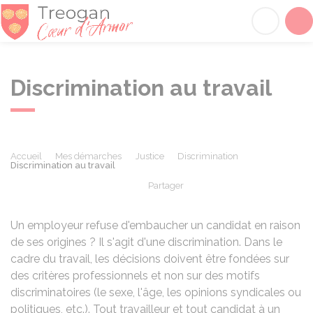
Tréogan
Acc
Discrimination au travail
Accueil
Mes démarches
Justice
Discrimination
Discrimination au travail
Partager
Partager sur Facebook
Partager sur X - Twit
Partager sur
Par
Un employeur refuse d'embaucher un candidat en raison
de ses origines ? Il s'agit d'une discrimination. Dans le
cadre du travail, les décisions doivent être fondées sur
des critères professionnels et non sur des motifs
discriminatoires (le sexe, l'âge, les opinions syndicales ou
politiques, etc.). Tout travailleur et tout candidat à un