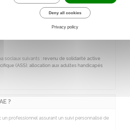
n professionnelle des personnes sans emploi
essionnelles particulières d'accès à l'emploi.
Deny all cookies
tes :
Privacy policy
a sociaux suivants :
revenu de solidarité active
écifique (ASS)
,
allocation aux adultes handicapés
AE ?
vec un professionnel assurant un suivi personnalisé de