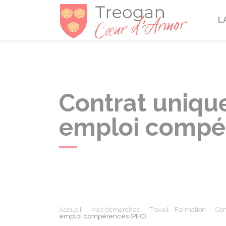
Tréogan
L
Contrat unique
emploi compé
Accueil
Mes démarches
Travail - Formation
Con
emploi compétences (PEC)