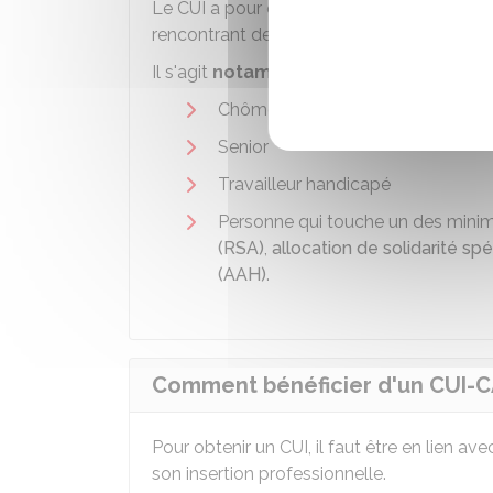
Le CUI a pour objet de faciliter l'insertio
rencontrant des difficultés sociales et prof
Il s'agit
notamment
des personnes suivan
Chômeur de longue durée
Senior
Travailleur handicapé
Personne qui touche un des minim
(RSA)
,
allocation de solidarité sp
(AAH)
.
Comment bénéficier d'un CUI-C
Pour obtenir un CUI, il faut être en lien a
son insertion professionnelle.