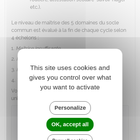
etc.).
Le niveau de maîtrise des 5 domaines du socle
commun est évalué à la fin de chaque cycle selon
4 échelons :
1.
Maîtrise insuffisante
2.
Maîtrise fragile
This site uses cookies and
3.
Maîtrise satisfaisante
gives you control over what
4.
Très bonne maîtrise
you want to activate
Vous pouvez consulter en ligne le livret scolaire
unique de votre enfant :
Personalize
Consulter le livret scolaire de son
enfant
OK, accept all
Accéder au service en ligne