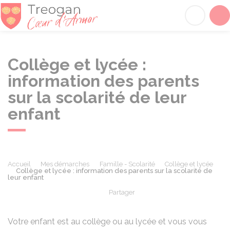
Tréogan
Acc
Collège et lycée :
information des parents
sur la scolarité de leur
enfant
Accueil
Mes démarches
Famille - Scolarité
Collège et lycée
Collège et lycée : information des parents sur la scolarité de
leur enfant
Partager
Partager sur Facebook
Partager sur X - Twit
Partager sur
Par
Votre enfant est au collège ou au lycée et vous vous