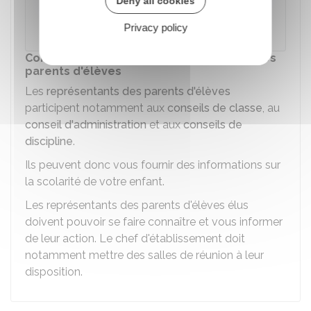
Deny all cookies
Privacy policy
Ministère chargé de l'éducation
Communication avec les représentants des
parents d'élèves
Les
représentants des parents d'élèves
participent notamment aux
conseils de classe
, au
conseil d'administration
et aux
conseils de
discipline
.
Ils peuvent donc vous fournir des informations sur
la scolarité de votre enfant.
Les représentants des parents d'élèves élus
doivent pouvoir se faire connaître et vous informer
de leur action. Le chef d'établissement doit
notamment mettre des salles de réunion à leur
disposition.