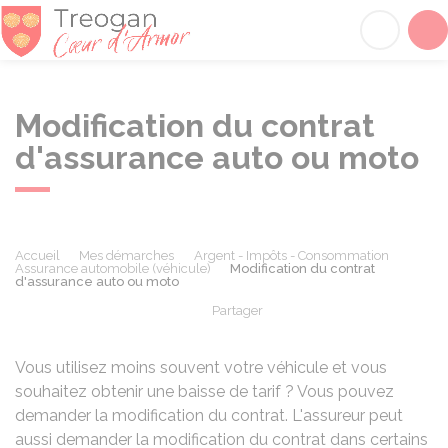
Tréogan
Acc
Modification du contrat
d'assurance auto ou moto
Accueil
Mes démarches
Argent - Impôts - Consommation
Assurance automobile (véhicule)
Modification du contrat
d'assurance auto ou moto
Partager
Partager sur Facebook
Partager sur X - Twit
Partager sur
Par
Vous utilisez moins souvent votre véhicule et vous
souhaitez obtenir une baisse de tarif ? Vous pouvez
demander la modification du contrat. L'assureur peut
aussi demander la modification du contrat dans certains