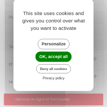
This site uses cookies and
Pour en savoir plus
gives you control over what
you want to activate
Assurance automobile
Personalize
Textes de référence
OK, accept all
Code des assurances : articles L113-1 à L113-
17
Deny all cookies
Code des assurances : articles R113-1 à R113-
Privacy policy
14
Services en ligne et formulaires