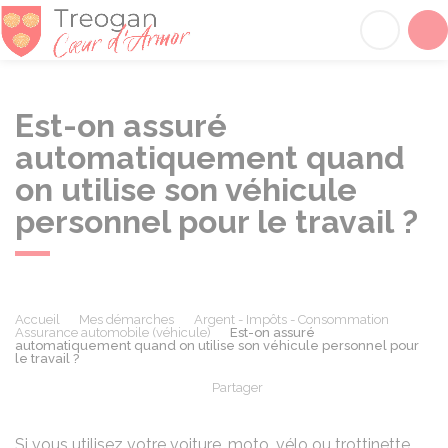
Tréogan
Acc
Est-on assuré
automatiquement quand
on utilise son véhicule
personnel pour le travail ?
Accueil
Mes démarches
Argent - Impôts - Consommation
Assurance automobile (véhicule)
Est-on assuré
automatiquement quand on utilise son véhicule personnel pour
le travail ?
Partager
Partager sur Facebook
Partager sur X - Twit
Partager sur
Par
Si vous utilisez votre voiture, moto, vélo ou trottinette