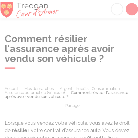
Tréogan
Acc
Comment résilier
l'assurance après avoir
vendu son véhicule ?
Accueil
Mes démarches
Argent - Impôts - Consommation
Assurance automobile (véhicule)
Comment résilier l'assurance
après avoir vendu son véhicule ?
Partager
Partager sur Facebook
Partager sur X - Twit
Partager sur
Par
Lorsque vous vendez votre véhicule, vous avez le droit
de
résilier
votre contrat d'assurance auto. Vous devez
donc prévenir votre assureur pour qu'il mette fin au