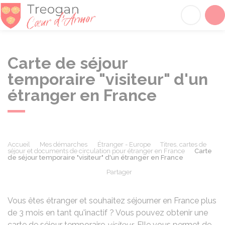
Tréogan
Acc
Carte de séjour
temporaire "visiteur" d'un
étranger en France
Accueil
Mes démarches
Étranger - Europe
Titres, cartes de
séjour et documents de circulation pour étranger en France
Carte
de séjour temporaire "visiteur" d'un étranger en France
Partager
Partager sur Facebook
Partager sur X - Twit
Partager sur
Par
Vous êtes étranger et souhaitez séjourner en France plus
de 3 mois en tant qu'inactif ? Vous pouvez obtenir une
carte de séjour temporaire
visiteur
. Elle vous permet de