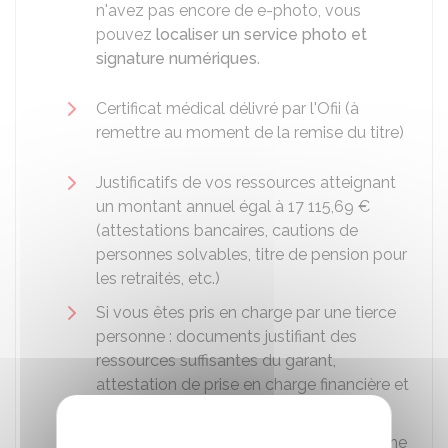
n'avez pas encore de e-photo, vous
pouvez
localiser un service photo et
signature numériques
.
Certificat médical délivré par l'
Ofii
(à
remettre au moment de la remise du titre)
Justificatifs de vos ressources atteignant
un montant annuel égal à
17 115,69 €
(attestations bancaires, cautions de
personnes solvables, titre de pension pour
les retraités, etc.)
Si vous êtes pris en charge par une tierce
personne : documents justifiant des
ressources suffisantes du garant,
attestation de prise en charge financière et
carte d'identité du garant
Attestation sur l'honneur manuscrite de ne