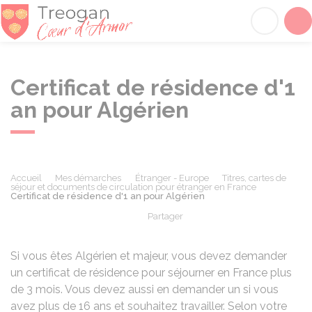
Tréogan
Acc
Certificat de résidence d'1
an pour Algérien
Accueil
Mes démarches
Étranger - Europe
Titres, cartes de
séjour et documents de circulation pour étranger en France
Certificat de résidence d'1 an pour Algérien
Partager
Partager sur Facebook
Partager sur X - Twit
Partager sur
Par
Si vous êtes Algérien et majeur, vous devez demander
un certificat de résidence pour séjourner en France plus
de 3 mois. Vous devez aussi en demander un si vous
avez plus de 16 ans et souhaitez travailler. Selon votre