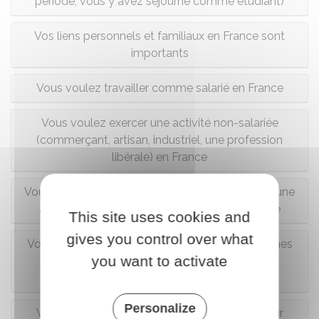
période, vous y avez séjourné comme étudiant)
Vos liens personnels et familiaux en France sont
importants
Vous voulez travailler comme salarié en France
Vous voulez exercer une activité non-salariée
(commerçant, artisan, industriel, une profession
libérale) en France
Vous voulez exercer temporairement en France une
activité salariée chez un employeur déterminé
This site uses cookies and
gives you control over what
Vous venez pour mener des travaux de recherches
you want to activate
ou dispenser un enseignement de niveau
universitaire en France
Personalize
Vous venez comme artiste interprète ou auteur