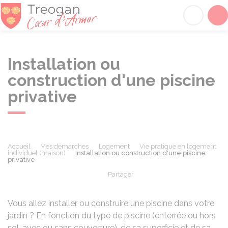
Tréogan
Acc
Installation ou
construction d'une piscine
privative
Accueil
Mes démarches
Logement
Vie pratique en logement
individuel (maison)
Installation ou construction d'une piscine
privative
Partager
Partager sur Facebook
Partager sur X - Twit
Partager sur
Par
Vous allez installer ou construire une piscine dans votre
jardin ? En fonction du type de piscine (enterrée ou hors
sol, avec ou sans couverture), de sa superficie et de sa