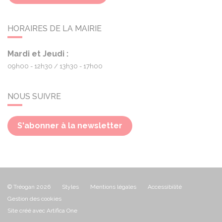
HORAIRES DE LA MAIRIE
Mardi et Jeudi :
09h00 - 12h30
13h30 - 17h00
NOUS SUIVRE
S'abonner à la newsletter
© Tréogan 2026
Styles
Mentions légales
Accessibilité
Gestion des cookies
Site créé avec Artifica One