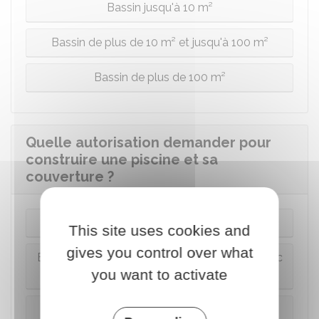
Bassin jusqu'à 10 m²
Bassin de plus de 10 m² et jusqu'à 100 m²
Bassin de plus de 100 m²
Quelle autorisation demander pour
construire une piscine et sa
couverture ?
Bassin jusqu'à 10 m² avec couverture
This site uses cookies and
gives you control over what
Bassin de plus de 10 m² et jusqu'à 100 m² avec
you want to activate
couverture
Bassin de plus de 100 m² avec couverture