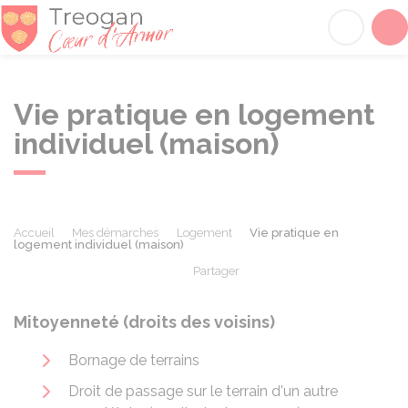
Tréogan
Acc
Vie pratique en logement
individuel (maison)
Accueil
Mes démarches
Logement
Vie pratique en
logement individuel (maison)
Partager
Partager sur Facebook
Partager sur X - Twit
Partager sur
Par
Mitoyenneté (droits des voisins)
Bornage de terrains
Droit de passage sur le terrain d'un autre