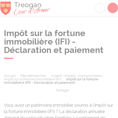
Tréogan
Acc
Impôt sur la fortune
immobilière (IFI) -
Déclaration et paiement
Accueil
Mes démarches
Argent - Impôts - Consommation
Impôt sur la fortune immobilière (IFI)
Impôt sur la fortune
immobilière (IFI) - Déclaration et paiement
Partager
Partager sur Facebook
Partager sur X - Twit
Partager sur
Par
Vous avez un patrimoine immobilier soumis à l'impôt sur
la fortune immobilière (IFI) ? La déclaration annuelle
dépend de votre situation familiale. Le règlement de