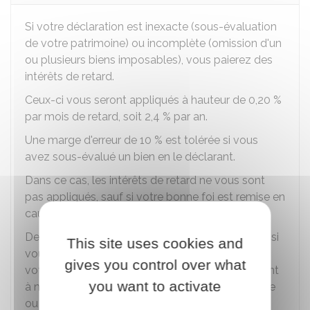
Si votre déclaration est inexacte (sous-évaluation
de votre patrimoine) ou incomplète (omission d'un
ou plusieurs biens imposables), vous paierez des
intérêts de retard.
Ceux-ci vous seront appliqués à hauteur de
0,20 %
par mois de retard, soit
2,4 %
par an.
Une marge d'erreur de
10 %
est tolérée si vous
avez sous-évalué un bien en le déclarant.
Dans ce cas, les intérêts de retard ne vous sont
pas appliqués, sauf si votre bonne foi est remise en
cause par l'administration.
De même, les intérêts de retard ne sont pas dus si
This site uses cookies and
vous avez mentionné par écrit, lors du dépôt de
gives you control over what
votre déclaration d'IFI, les motifs vous conduisant
you want to activate
à ne pas déclarer un élément de votre patrimoine
ou à lui donner la valeur déclarée.