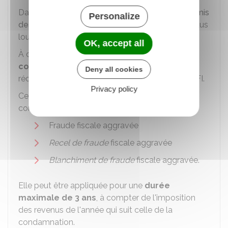
Dans tous les cas, si
vous avez délibérément omis
Personalize
des biens ou minoré leur valeur
, des pénalités plus
lourdes sont prévues.
OK, accept all
À ces sanctions, peut s'ajouter une
peine
complémentaire
de privation des droits à
Deny all cookies
réductions et crédits d'impôt sur le revenu et d'
IFI
.
Privacy policy
Cette peine peut être infligée en cas de
condamnation dans les cas suivants :
Fraude fiscale aggravée
Recel de fraude
fiscale aggravée
Blanchiment de fraude
fiscale aggravée.
Elle peut être appliquée pour une
durée
maximale de 3 ans
, à compter de l'imposition
des revenus de l'année qui suit celle de la
condamnation.