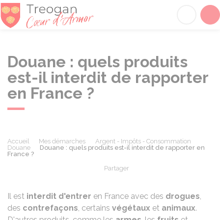
Tréogan
Acc
Douane : quels produits
est-il interdit de rapporter
en France ?
Accueil
Mes démarches
Argent - Impôts - Consommation
Douane
Douane : quels produits est-il interdit de rapporter en
France ?
Partager
Partager sur Facebook
Partager sur X - Twit
Partager sur
Par
Il est
interdit d'entrer
en France avec des
drogues
,
des
contrefaçons
, certains
végétaux
et
animaux
.
D'autres produits, comme les
armes
, les
fruits
et