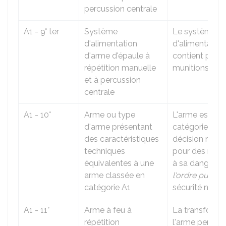
percussion centrale
A1 - 9° ter
Système
Le système
d'alimentation
d'alimentation
d'arme d'épaule à
contient plus 
répétition manuelle
munitions.
et à percussion
centrale
A1 - 10°
Arme ou type
L'arme est cla
d'arme présentant
catégorie A1 p
des caractéristiques
décision minist
techniques
pour des raiso
équivalentes à une
à sa dangerosi
arme classée en
l'ordre public
o
catégorie A1
sécurité nation
A1 - 11°
Arme à feu à
La transforma
répétition
l'arme permet 