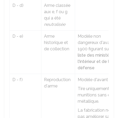
D - d)
Arme classée
aux e, f ou g
qui a été
neutralisée
D - e)
Arme
Modèle non
historique et
dangereux d'avant
de collection
1900 figurant sur un
liste des ministères
l'intérieur et de la
défense
D - f)
Reproduction
Modèle d'avant 1900
d'arme
Tire uniquement des
munitions sans étui
métallique.
La fabrication ne doi
pas améliorer sa