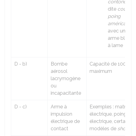
contondant
dite
coup d
poing
américain
avec une
arme blanch
à lame
D - b)
Bombe
Capacité de 100 ml
aérosol
maximum
lacrymogène
ou
incapacitante
D - c)
Arme à
Exemples : matraqu
impulsion
électrique, poing
électrique de
électrique, certains
contact
modèles de
shocker