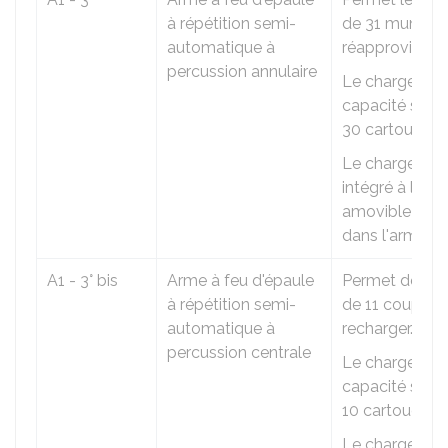
à répétition semi-
de 31 munitio
automatique à
réapprovision
percussion annulaire
Le chargeur a
capacité supér
30 cartouches
Le chargeur e
intégré à l'arm
amovible et in
dans l'arme.
A1 - 3° bis
Arme à feu d'épaule
Permet de tire
à répétition semi-
de 11 coups s
automatique à
recharger.
percussion centrale
Le chargeur a
capacité supér
10 cartouches
Le chargeur e