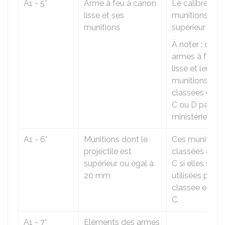
A1 - 5°
Arme à feu à canon
Le calibre des
lisse et ses
munitions est
munitions
supérieur à 8.
À noter : certa
armes à feu à
lisse et leurs
munitions son
classées en c
C ou D par déc
ministérielle.
A1 - 6°
Munitions dont le
Ces munitions
projectile est
classées en c
supérieur ou égal à
C si elles sont
20 mm
utilisées par 
classée en ca
C.
A1 - 7°
Eléments des armes