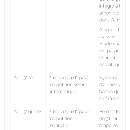
intégré à l'arm
amovible et in
dans l'arme.
À noter : l'arm
classée en ca
B si le chargeu
est pas inséré.
chargeur est c
en catégorie A
A1 - 3° ter
Arme à feu d'épaule
Système
à répétition semi-
d'alimentation
automatique
bande quelle 
soit la capacit
A1 - 3° quater
Arme à feu d'épaule
Permet le tir d
à répétition
de 31 munitio
manuelle
réapprovision