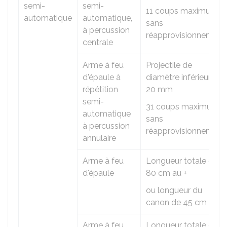
semi-
semi-
11 coups maximum
automatique
automatique,
sans
à percussion
réapprovisionnement
centrale
Arme à feu
Projectile de
d'épaule à
diamètre inférieur à
répétition
20 mm
semi-
31 coups maximum
automatique
sans
à percussion
réapprovisionnement
annulaire
Arme à feu
Longueur totale de
d'épaule
80 cm au +
ou longueur du
canon de 45 cm au +
Arme à feu
Longueur totale de