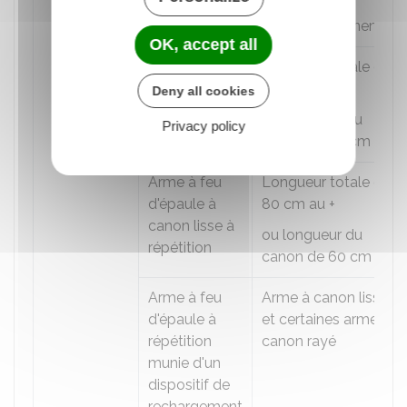
sans
réapprovisionnement
OK, accept all
Arme à feu
Longueur totale de
d'épaule
80 cm au +
Deny all cookies
ou longueur du
Privacy policy
canon de 45 cm au +
Arme à feu
Longueur totale de
d'épaule à
80 cm au +
canon lisse à
ou longueur du
répétition
canon de 60 cm au +
Arme à feu
Arme à canon lisse
d'épaule à
et certaines armes à
répétition
canon rayé
munie d'un
dispositif de
rechargement