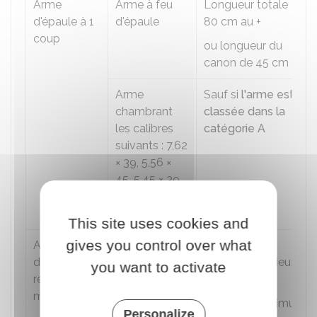
Arme
Arme à feu
Longueur totale de
d'épaule à 1
d'épaule
80 cm au +
coup
ou longueur du
canon de 45 cm au +
Arme
Sauf si
l'arme est
chambrant
classée dans la
les calibres
catégorie A
suivants : 7,62
× 39, 5,56 ×
45, 5,45 × 39,
12,7 × 99, 14,5
× 114
This site uses cookies and
gives you control over what
Arme
Arme à feu
Projectile de
d'épaule à
d'épaule à
diamètre inférieur à
you want to activate
répétition
répétition
20 mm
manuelle
manuelle
31 coups maximum
Personalize