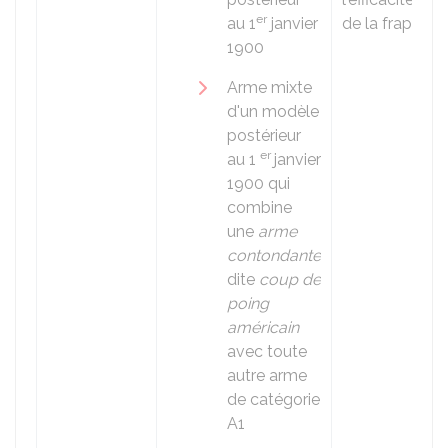
er
au 1
janvier
de la frappe.
1900
Arme mixte
d'un modèle
postérieur
er
au 1
janvier
1900 qui
combine
une
arme
contondante
dite
coup de
poing
américain
avec toute
autre arme
de catégorie
A1