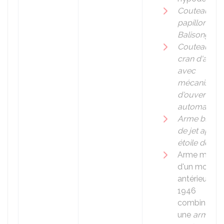
Couteau dit
papillon ou
Balisong
Couteau à
cran d'arrêt
avec
mécanisme
d'ouverture
automatiqu
Arme blanc
de jet appel
étoile de Nin
Arme mixte
d'un modèle
antérieur à
1946
combinant
une
arme