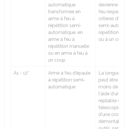
automatique
devienne une 
transformée en
feu respectant
arme à feu à
critères d'une
répétition semi-
semi-automati
automatique, en
répétition man
arme à feu à
ou à un coup.
répétition manuelle
ou en arme à feu à
un coup
A1 - 12°
Arme à feu d'épaule
La longueur d
à répétition semi-
peut être rédu
automatique
moins de 60 
l'aide d'une c
repliable ou
télescopique,
d'une crosse
démontable s
outils, sans pe