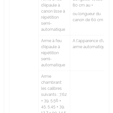
d'épaule à
80 cm au +
canon lisse à
ou longueur du
répétition
canon de 60 cm au +
semi-
automatique
Arme à feu
A l'apparence d'une
d'épaule à
arme automatique
répétition
semi-
automatique
Arme
chambrant
les calibres
suivants : 7,62
× 39, 5,56 ×
45, 5,45 × 39,
12,7 × 99, 14,5