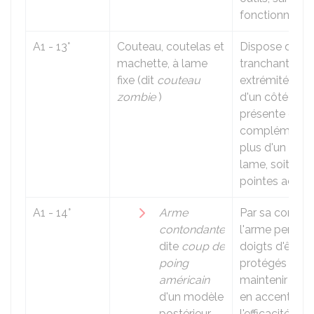
fonctionnalité.
A1 - 13°
Couteau, coutelas et
Dispose d'un 
machette, à lame
tranchant, d'u
fixe (dit
couteau
extrémité poin
zombie
)
d'un côté dent
présente en
complément s
plus d'un trou
lame, soit plus
pointes acérée
A1 - 14°
Arme
Par sa concept
contondante
l'arme permet
dite
coup de
doigts d'être
poing
protégés et d
américain
maintenir l'ar
d'un modèle
en accentuant
postérieur
l'efficacité vu