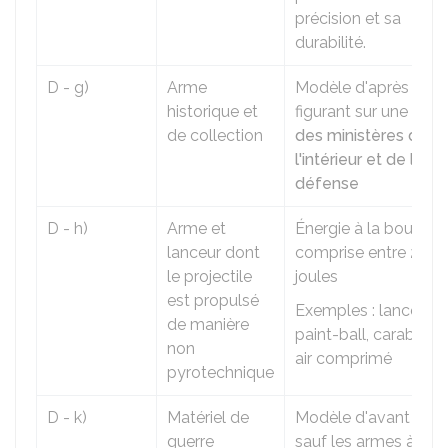
précision et sa
durabilité.
D - g)
Arme
Modèle d'après 190
historique et
figurant sur une
liste
de collection
des ministères de
l'intérieur et de la
défense
D - h)
Arme et
Énergie à la bouche
lanceur dont
comprise entre 2 et 
le projectile
joules
est propulsé
Exemples : lanceur 
de manière
paint-ball, carabine 
non
air comprimé
pyrotechnique
D - k)
Matériel de
Modèle d'avant 194
guerre
sauf les armes à feu