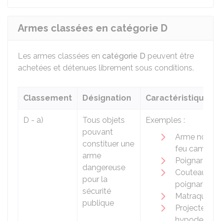
Armes classées en catégorie D
Les armes classées en
catégorie D
peuvent être
achetées et détenues librement sous conditions.
Classement
Désignation
Caractéristiques
D - a)
Tous objets
Exemples :
pouvant
Arme non à
constituer une
feu camoufl
arme
Poignard
dangereuse
Couteau-
pour la
poignard
sécurité
Matraque
publique
Projecteur
hypodermiq