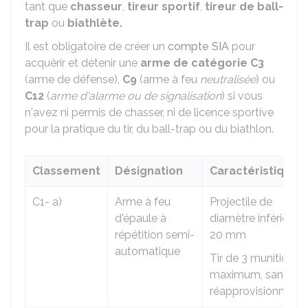
tant que
chasseur
,
tireur sportif
,
tireur de ball-
trap
ou
biathlète.
Il est obligatoire de créer un
compte SIA
pour
acquérir et détenir une
arme de catégorie C3
(arme de défense),
C9
(arme à feu
neutralisée
) ou
C12
(
arme d'alarme ou de signalisation
) si vous
n'avez ni permis de chasser, ni de licence sportive
pour la pratique du tir, du ball-trap ou du biathlon.
Classement
Désignation
Caractéristiques
C1- a)
Arme à feu
Projectile de
d'épaule à
diamètre inférieur à
répétition semi-
20 mm
automatique
Tir de 3 munitions
maximum, sans
réapprovisionneme