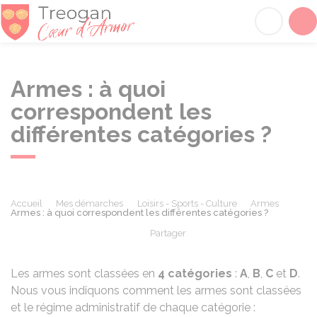
Tréogan
Acc
Armes : à quoi
correspondent les
différentes catégories ?
Accueil
Mes démarches
Loisirs - Sports - Culture
Armes
Armes : à quoi correspondent les différentes catégories ?
Partager
Partager sur Facebook
Partager sur X - Twit
Partager sur
Par
Les armes sont classées en
4 catégories
:
A
,
B
,
C
et
D
.
Nous vous indiquons comment les armes sont classées
et le régime administratif de chaque catégorie :