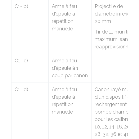
C1- b)
Arme à feu
Projectile de
d'épaule à
diamètre inférieur à
répétition
20 mm
manuelle
Tir de 11 munitions
maximum, sans
réapprovisionneme
C1- c)
Arme à feu
d'épaule à 1
coup par canon
C1- d)
Arme à feu
Canon rayé munies
d'épaule à
d'un dispositif de
répétition
rechargement à
manuelle
pompe chambré
pour les calibres 8,
10, 12, 14, 16, 20, 24,
28, 32, 36 et 410