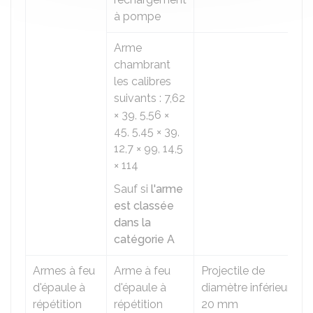
à pompe
Arme
chambrant
les calibres
suivants : 7,62
× 39, 5,56 ×
45, 5,45 × 39,
12,7 × 99, 14,5
× 114
Sauf si
l'arme
est classée
dans la
catégorie A
Armes à feu
Arme à feu
Projectile de
d'épaule à
d'épaule à
diamètre inférieur à
répétition
répétition
20 mm