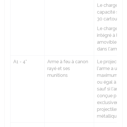
Le chargeur a
capacité supér
30 cartouches
Le chargeur e
intégré à l'arm
amovible et in
dans l'arme.
A1 - 4°
Arme à feu à canon
Le projectile 
rayé et ses
l'arme a un di
munitions
maximum supé
ou égal à 20
sauf si l'arme 
conçue pour ti
exclusivement
projectiles no
métalliques.