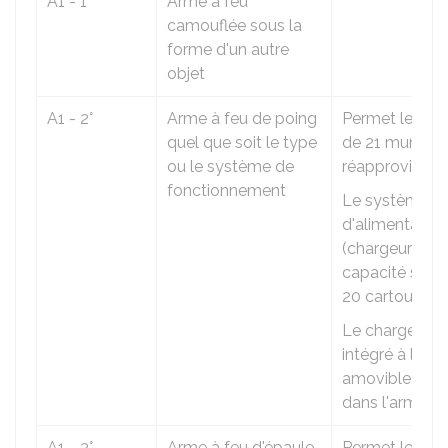
A1 - 1°
Arme à feu
camouflée sous la
forme d'un autre
objet
A1 - 2°
Arme à feu de poing
Permet le tir d
quel que soit le type
de 21 munitio
ou le système de
réapprovision
fonctionnement
Le système
d'alimentation
(chargeur) a u
capacité supér
20 cartouches
Le chargeur e
intégré à l'arm
amovible et in
dans l'arme.
A1 - 3°
Arme à feu d'épaule
Permet le tir d