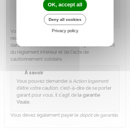
OK, accept all
Ministère chargé de l'enseignement supérieur et de la
recherche
Deny all cookies
Privacy policy
Vous devez aussi remplir, signer et envoyer à la
résidence universitaire les documents présentés
dans la décision d'attribution. Il s'agit notamment
du règlement intérieur et de l'acte de
cautionnement solidaire.
À savoir
Vous pouvez demander à
Action logement
d'être votre caution, c'est-à-dire de se porter
garant pour vous. Il s'agit de
la garantie
Visale
.
Vous devez également payer le
dépôt de garantie
.