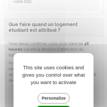
votre DSE.
Que faire quand un logement
étudiant est attribué ?
Vous devez confirmer votre choix dans les
48
heures
suivant la décision d'attribution du
logement.
Pour cela, vous devez payer
100 €
de frais de
This site uses cookies and
réservation sur votre compte
Mes services
gives you control over what
étudiant
(rubrique Cité U'). Ce montant sera déduit
er
de votre 1
loyer.
you want to activate
Mes services étudiant
Personalize
Accéder au service en ligne