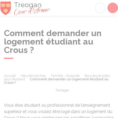
Tréogan
Acc
Comment demander un
logement étudiant au
Crous ?
Accueil
Mes démarches
Famille - Scolarité
Bourses et aides
pour étudiant
Comment demander un logement étudiant au
Crous ?
Partager
Partager sur Facebook
Partager sur X - Twit
Partager sur
Par
Vous êtes étudiant ou professionnel de l'enseignement
supérieur et vous voulez être logé dans un logement du
Crous
? Nous vous expliquons les conditions à respecter