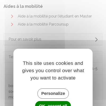
Aides à la mobilité
Aide à la mobilité pour l'étudiant en Master
Aide à la mobilité Parcoursup
Pour en savoir plus
Textes de référence
This site uses cookies and
Code de l'éducation : articles D821-1 à R821-5
gives you control over what
you want to activate
Circulaire du 28 mars 2025 relative aux
bourses d'enseignement supérieur sur critères
sociaux, des aides au mérite et des aides à la
Personalize
mobilité internationale pour 2025-2026