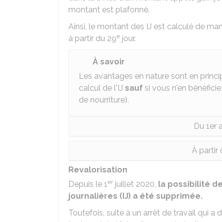
montant est plafonné.
Ainsi, le montant des IJ est calculé de mani
e
à partir du 29
jour.
À savoir
Les avantages en nature sont en princip
calcul de l'IJ
sauf
si vous n'en bénéfici
de nourriture).
Du 1er a
À partir
Revalorisation
er
Depuis le 1
juillet 2020,
la possibilité 
journalières (IJ) a été supprimée.
Toutefois, suite à un arrêt de travail qui a 