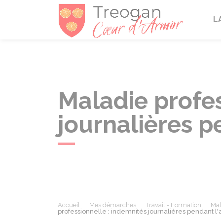
Tréogan
L
Maladie profes
journalières pe
Accueil
Mes démarches
Travail - Formation
Mal
professionnelle : indemnités journalières pendant l'a