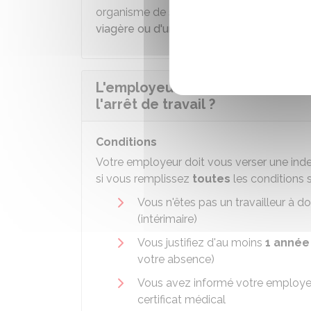
organisme de sécurité sociale (
CPAM
,
MS
viagère ou d'une indemnité forfaitaire en 
L'employeur doit-il verser une
l'arrêt de travail ?
Conditions
Votre employeur doit vous verser une inde
si vous remplissez
toutes
les conditions s
Vous n'êtes pas un travailleur à do
(intérimaire)
Vous justifiez d'au moins
1 année
votre absence)
Vous avez informé votre employeur
certificat médical