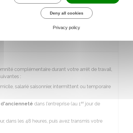
A
) et vous ouvre droit au
versement d'une rente
capital
.
Deny all cookies
Privacy policy
 indemnité complémentaire pendant
mnité complémentaire durant votre arrêt de travail,
uivantes :
micile, salarié saisonnier, intermittent ou temporaire
er
 d'ancienneté
dans l'entreprise (au 1
jour de
, dans les 48 heures, puis avez transmis votre