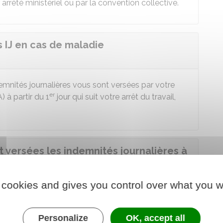
 arrêté ministériel ou par la convention collective.
 IJ en cas de maladie
emnités journalières vous sont versées par votre
er
A
) à partir du 1
jour qui suit votre arrêt du travail,
versées les indemnités journalières à
onnelle ?
 cookies and gives you control over what you w
endant toute la période d'incapacité de travail,
e la blessure (ou le décès).
Personalize
OK, accept all
'incapacité permanente (IPP) est fixé par votre