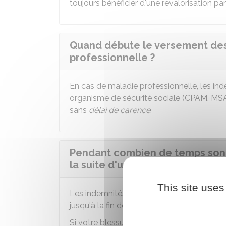
toujours bénéficier d'une revalorisation par
Quand débute le versement des
professionnelle ?
En cas de maladie professionnelle, les ind
organisme de sécurité sociale (
CPAM
,
MS
sans
délai de carence
.
Pendant combien de temps sont 
la suite d'une maladie professi
This site uses
Les indemnités journalières sont versées p
jusqu'à la fin de l'arrêt ou la
consolidation
d
Si votre blessure est consolidée, un taux d