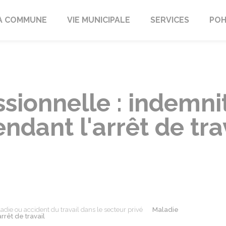
A COMMUNE
VIE MUNICIPALE
SERVICES
POH
sionnelle : indemni
ndant l'arrêt de tra
adie ou accident du travail dans le secteur privé
Maladie
rrêt de travail