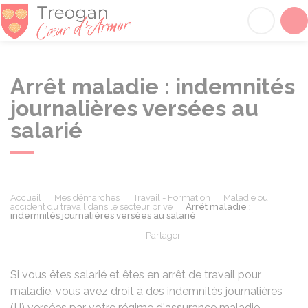
Tréogan
Acc
Arrêt maladie : indemnités
journalières versées au
salarié
Accueil
Mes démarches
Travail - Formation
Maladie ou
accident du travail dans le secteur privé
Arrêt maladie :
indemnités journalières versées au salarié
Partager
Partager sur Facebook
Partager sur X - Twit
Partager sur
Par
Si vous êtes salarié et êtes en arrêt de travail pour
maladie, vous avez droit à des indemnités journalières
(IJ) versées par votre régime d'assurance maladie