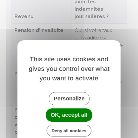
avec les
indemnités
Revenu
journalières ?
Pension d'invalidité
Oui, si votre taux
d'invalidité est
compatible avec une
reprise d'activité
This site uses cookies and
professionnelle
gives you control over what
Pension de vieillesse
Oui, si vous êtes
you want to activate
retraité et poursuivez
par ailleurs une
activité salariée
Personalize
Part
Oui
OK, accept all
complémentaire de
votre salaire payé
Deny all cookies
par votre employeur