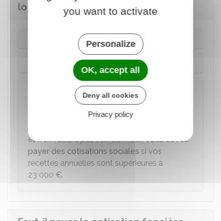
locatifs ?
you want to activate
Régime micro-BIC
Personalize
Régime dit de bénéfice réel
OK, accept all
À noter
Deny all cookies
si vous louez un bien en meublé à une
Privacy policy
clientèle y effectuant un séjour de courte
durée (à la journée, à la semaine ou au mois)
et n'en faisant pas son
domicile
,
vous devez
payer des cotisations sociales
si vos
recettes annuelles sont supérieures à
23 000 €
.