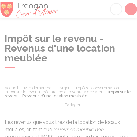
Tréogan
Acc
Impôt sur le revenu -
Revenus d'une location
meublée
Accueil
Mes démarches
Argent - Impôts - Consommation
Impôt sur le revenu : déclaration et revenus à déclarer
Impôt sur le
revenu - Revenus d'une location meublée
Partager
Partager sur Facebook
Partager sur X - Twit
Partager sur
Par
Les revenus que vous tirez de la location de locaux
meublés, en tant que
loueur en meublé non
professionnel
(LMNP), sont soumis au barème progressif