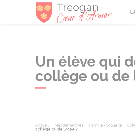
Tréogan
L
Un élève qui 
collège ou de 
Accueil
Mes démarches
Famille - Scolarité
Coll
collège ou de lycée ?