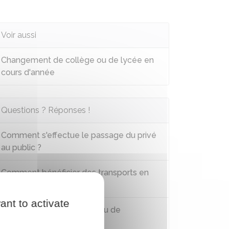
Voir aussi
Changement de collège ou de lycée en
cours d'année
Questions ? Réponses !
Comment s'effectue le passage du privé
au public ?
Comment bénéficier des transports en
commun scolaires ?
ant to activate
Peut-on changer de voie ou de
spécialité au lycée ?