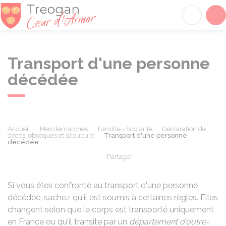
Tréogan
Acc
Transport d'une personne
décédée
Accueil
Mes démarches
Famille - Scolarité
Déclaration de
décès, obsèques et sépulture
Transport d'une personne
décédée
Partager
Partager sur Facebook
Partager sur X - Twit
Partager sur
Par
Si vous êtes confronté au transport d'une personne
décédée, sachez qu'il est soumis à certaines règles. Elles
changent selon que le corps est transporté uniquement
en France ou qu'il transite par un
département d'outre-