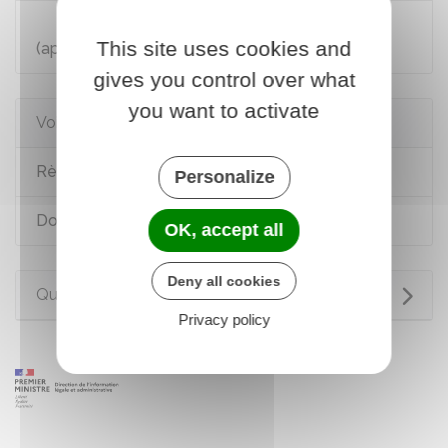
Requête - Déclaration judiciaire de décès
This site uses cookies and
(après disparition)
gives you control over what
you want to activate
Voir aussi
Règlement d'une succession
Personalize
Don d'organe : prélèvement lors du décès
OK, accept all
Deny all cookies
Questions ? Réponses !
Privacy policy