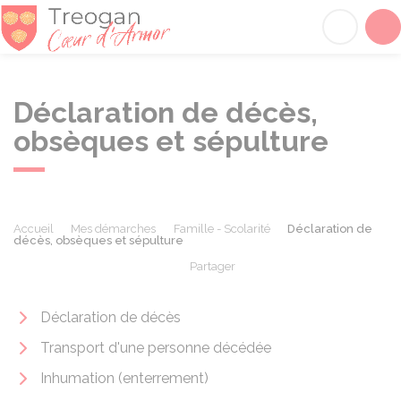
Tréogan
Acc
Déclaration de décès,
obsèques et sépulture
Accueil
Mes démarches
Famille - Scolarité
Déclaration de
décès, obsèques et sépulture
Partager
Partager sur Facebook
Partager sur X - Twit
Partager sur
Par
Déclaration de décès
Transport d'une personne décédée
Inhumation (enterrement)