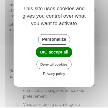
inférieur au total des prélèvements
réalisés
This site uses cookies and
l'année précédente, vous avez payé trop d'impôt
gives you control over what
sur le revenu.
you want to activate
Les services fiscaux doivent vous rembourser le
trop-perçu.
Personalize
Exemple
En 2024, vous avez versé
150 €
par mois de
OK, accept all
prélèvement à source, soit un total annuel de
1 800 €
.
Deny all cookies
Plusieurs raisons peuvent expliquer cet écart,
Privacy policy
notamment les suivantes :
Vos revenus ont baissé et vous n'avez pas
demandé à
changer votre taux de
prélèvement
Vous avez droit à davantage de