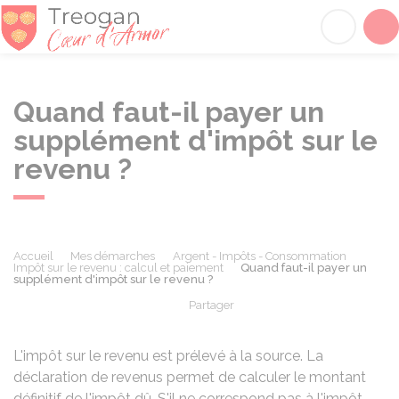
Tréogan
Acc
Quand faut-il payer un
supplément d'impôt sur le
revenu ?
Accueil
Mes démarches
Argent - Impôts - Consommation
Impôt sur le revenu : calcul et paiement
Quand faut-il payer un
supplément d'impôt sur le revenu ?
Partager
Partager sur Facebook
Partager sur X - Twit
Partager sur
Par
L'impôt sur le revenu est prélevé à la source. La
déclaration de revenus permet de calculer le montant
définitif de l'impôt dû. S'il ne correspond pas à l'impôt