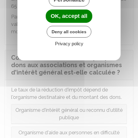
65 €
par an.
OK, accept all
Par exemple, pour une cotisation de
300 €
, la
valeur des biens remis ne doit pas dépasser un
montant de
65 €
.
Deny all cookies
Privacy policy
Comment la réduction d'impôt pour
dons aux associations et organismes
d'intérêt général est-elle calculée ?
Le taux de la réduction d'impôt dépend de
l'organisme destinataire et du montant des dons.
Organisme d'intérêt général ou reconnu d'utilité
publique
Organisme d'aide aux personnes en difficulté