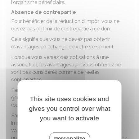
l'organisme bénéficiaire.
Absence de contrepartie
Pour bénéficier de la réduction d'impôt, vous ne
devez pas obtenir de contrepartie à ce don.
Cela signifie que vous ne devez pas obtenir
d'avantages en échange de votre versement.
Lorsque vous versez des cotisations à une
association, les avantages que vous obtenez ne
sont pas considérés comme de réelles
contreparties.
Par exemple, le droit de vote à l'assemblée
générale ou les documents que vous recevez
This site uses cookies and
(bulletin d'information, etc.).
gives you control over what
Par contre, si vous recevez des biens de faible
you want to activate
importance (cartes de vœux, insignes, etc.), la
valeur de ces contreparties ne doit pas dépasser
un quart du montant du don, avec un maximum de
Personalize