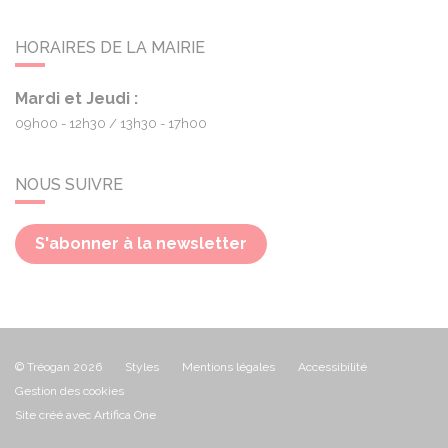
HORAIRES DE LA MAIRIE
Mardi et Jeudi :
09h00 - 12h30
13h30 - 17h00
NOUS SUIVRE
S'abonner à la newsletter
© Tréogan 2026
Styles
Mentions légales
Accessibilité
Gestion des cookies
Site créé avec Artifica One