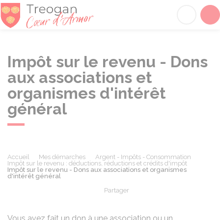
Tréogan
Acc
Impôt sur le revenu - Dons
aux associations et
organismes d'intérêt
général
Accueil
Mes démarches
Argent - Impôts - Consommation
Impôt sur le revenu : déductions, réductions et crédits d'impôt
Impôt sur le revenu - Dons aux associations et organismes
d'intérêt général
Partager
Partager sur Facebook
Partager sur X - Twit
Partager sur
Par
Vous avez fait un don à une association ou un