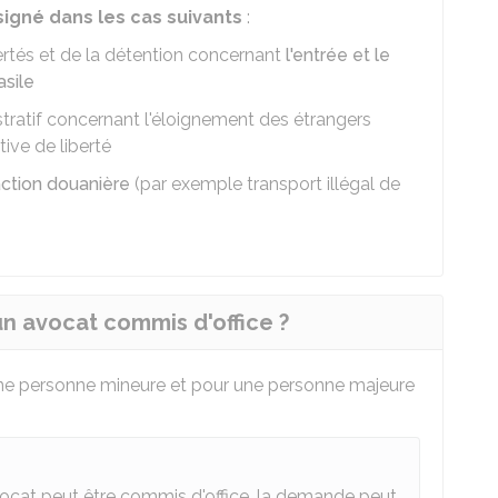
igné dans les cas suivants
:
ertés et de la détention concernant
l'entrée et le
asile
tratif concernant l'éloignement des étrangers
tive de liberté
action douanière
(par exemple transport illégal de
 avocat commis d'office ?
une personne mineure et pour une personne majeure
ocat peut être commis d'office, la demande peut