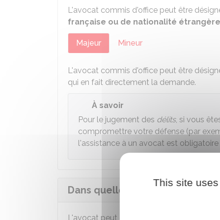
L'avocat commis d'office peut être désig
française ou de nationalité étrangèr
Majeur
Mineur
L'avocat commis d'office peut être désign
qui en fait directement la demande.
À savoir
Pour le jugement des
délits
, si vous ête
compromettre votre défense (par exem
l'assistance à un avocat est obligatoire e
This site uses
Dans quelles procédures l'avocat
L'avocat peut être commis d'office pour d