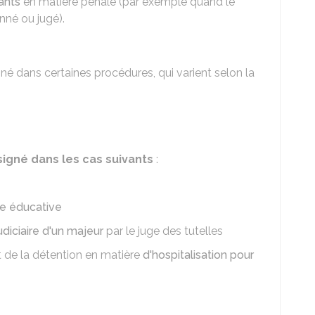
ants
en matière pénale (par exemple quand le
nné ou jugé).
né dans certaines procédures, qui varient selon la
igné dans les cas suivants
:
ce éducative
udiciaire d'un majeur
par le juge des tutelles
et de la détention en matière
d'hospitalisation pour