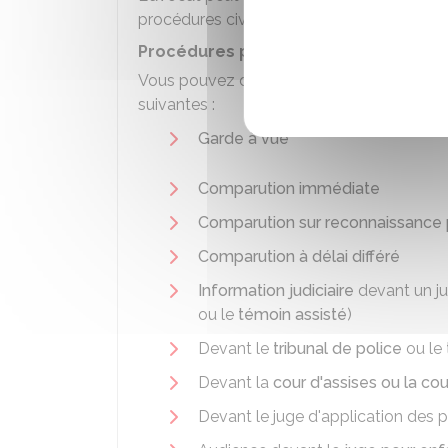
procédures civiles ou administratives.
Procédures pénales
Vous pouvez demander la désignation d'u
suivantes :
Garde à vue
Comparution immédiate
Comparution sur reconnaissance p
Comparution à délai différé
Information judiciaire
devant un ju
ou le
témoin assisté
)
Devant le
tribunal de police
ou le
Devant la
cour d'assises ou la cou
Devant le juge d'application des 