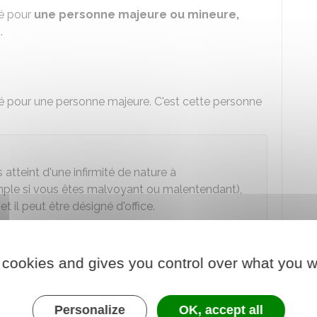
né pour
une personne majeure ou mineure,
e
.
é pour une personne majeure. C'est cette personne
s atteint d'une infirmité de nature à
ple si vous êtes malvoyant ou malentendant),
t il peut être désigné d'office.
 cookies and gives you control over what you w
 commis d'office intervient-il ?
Personalize
OK, accept all
es procédures pénales et pour certaines