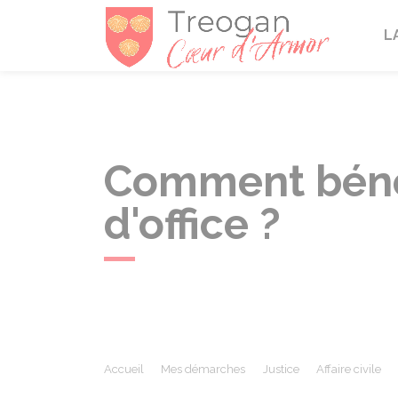
Tréogan
L
Comment bénéf
d'office ?
Accueil
Mes démarches
Justice
Affaire civile