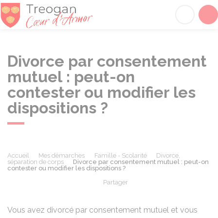
Tréogan
Acc
Divorce par consentement
mutuel : peut-on
contester ou modifier les
dispositions ?
Accueil
Mes démarches
Famille - Scolarité
Divorce,
séparation de corps
Divorce par consentement mutuel : peut-on
contester ou modifier les dispositions ?
Partager
Partager sur Facebook
Partager sur X - Twit
Partager sur
Par
Vous avez divorcé par consentement mutuel et vous