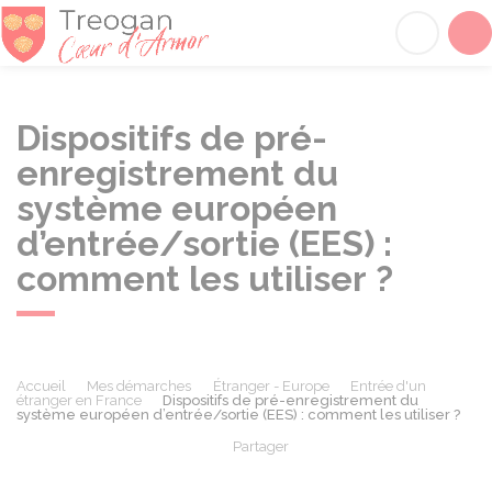
Tréogan
Acc
Dispositifs de pré-
enregistrement du
système européen
d’entrée/sortie (EES) :
comment les utiliser ?
Accueil
Mes démarches
Étranger - Europe
Entrée d'un
étranger en France
Dispositifs de pré-enregistrement du
système européen d’entrée/sortie (EES) : comment les utiliser ?
Partager
Partager sur Facebook
Partager sur X - Twit
Partager sur
Par