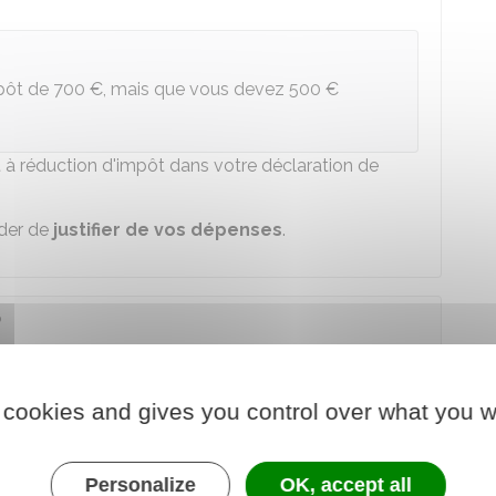
mpôt de
700 €
, mais que vous devez
500 €
 à réduction d'impôt dans votre déclaration de
nder de
justifier de vos dépenses
.
?
iscal ;
 cookies and gives you control over what you w
u montant de votre
impôt
.
fs suivants :
Personalize
OK, accept all