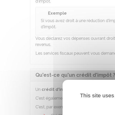
d'impôt.
Exemple
Si vous avez droit à une réduction d'i
d'impôt.
Vous déclarez vos dépenses ouvrant droit
revenus.
Les services fiscaux peuvent vous dema
Qu'est-ce qu'un crédit d'impôt 
Un
crédit d'impôt
est aussi un avantage f
This site uses
C'est également une somme
soustraite
d
C'est, par exemple, le cas pour les dispositi