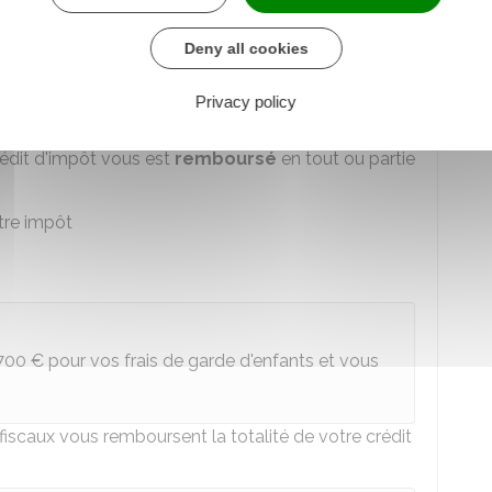
e d'enfants hors du domicile
larié à domicile
Deny all cookies
ptation du logement à la perte d'autonomie liée à
Privacy policy
rédit d'impôt vous est
remboursé
en tout ou partie
tre impôt
700 €
pour vos frais de garde d'enfants et vous
 fiscaux vous remboursent la totalité de votre crédit