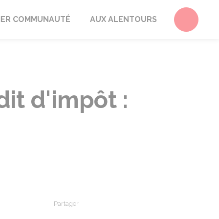
Accéder 
ER COMMUNAUTÉ
AUX ALENTOURS
it d'impôt :
Partager
Partager sur Facebook
Partager sur X - Twitter
Partager sur Linkedin
Partager par em