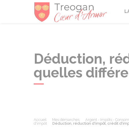
Tréogan
L
Déduction, réd
quelles différ
Accueil
Mes démarches
Argent - Impôts - Conso
d'impôt
Déduction, réduction d'impôt, crédit d'imp