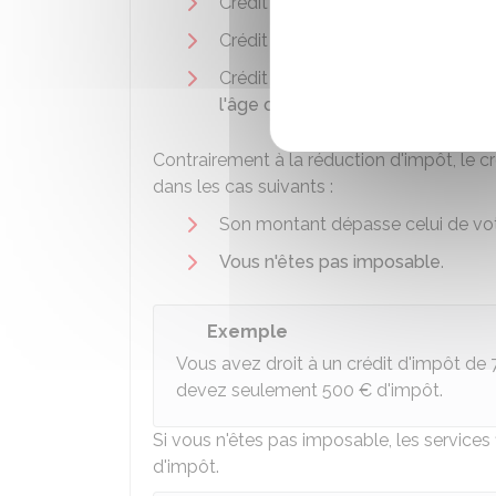
Crédit d'impôt pour
frais de gard
Crédit d'impôt pour
emploi d'un sa
Crédit d'impôt pour
travaux d'ada
l'âge ou au handicap
.
Contrairement à la réduction d'impôt, le c
dans les cas suivants :
Son montant dépasse celui de vo
Vous n'êtes pas imposable
.
Exemple
Vous avez droit à un crédit d'impôt de
devez seulement
500 €
d'impôt.
Si vous n'êtes pas imposable, les services
d'impôt.