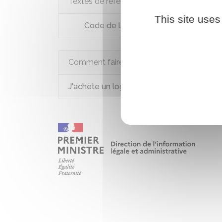
Textes de référence
This site uses
Code de la construction et de l'habita
Comment faire si...
J'achète un logement