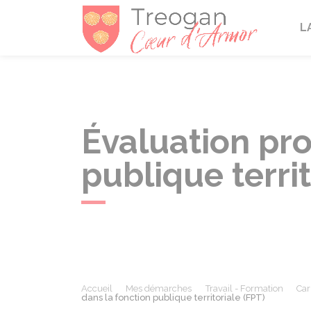
Tréogan
L
Évaluation pro
publique territ
Accueil
Mes démarches
Travail - Formation
Car
dans la fonction publique territoriale (FPT)