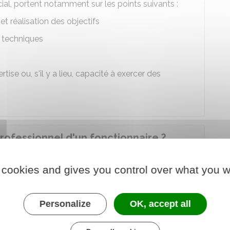
cial, portent notamment sur les points suivants :
t réalisation des objectifs
 techniques
se ou, s'il y a lieu, capacité à exercer des
rofessionnel d'un fonctionnaire ?
otre supérieur hiérarchique direct.
 cookies and gives you control over what you w
n
au moins 8 jours à l'avance
.
née de votre fiche de poste et d'un exemplaire de
Personalize
OK, accept all
ompte-rendu.