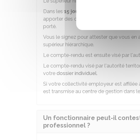
Le supérieur hiérarchique établit un compt
Dans les
15 jours suivant l'entretien
, c
apporter des observations sur la conduite de
porté.
Vous le signez pour attester que vous en 
supérieur hiérarchique.
Le compte-rendu est ensuite visé par l'autor
Le compte-rendu visé par l'autorité terri
votre
dossier individuel
.
Si votre collectivité employeur est affili
est transmise au centre de gestion dans l
Un fonctionnaire peut-il conte
professionnel ?