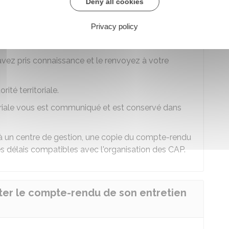
e-rendu de l'entretien.
Deny all cookies
e compte-rendu vous est
notifié
. Vous pouvez y
Privacy policy
 l'entretien ou les différents sujets sur lesquels il a
avez pris connaissance et le renvoyez à votre
ité territoriale.
toriale vous est communiqué et est conservé dans
ée à un centre de gestion, une copie du compte-rendu
es délais compatibles avec l'organisation des
CAP
.
ster le compte-rendu de son entretien