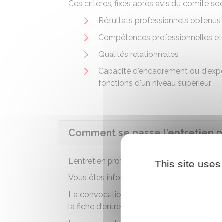
Ces critères, fixés après avis du comité so
Résultats professionnels obtenus e
Compétences professionnelles et
Qualités relationnelles
Capacité d'encadrement ou d'experti
fonctions d'un niveau supérieur.
Comment se passe l'entretien p
L'entretien professionnel est conduit par v
This site uses
Vous êtes informé de la date de l'entretie
La convocation à l'entretien est accompag
la fiche d'entretien servant de base au c