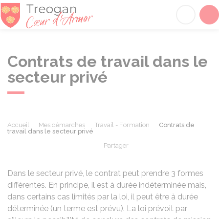
Tréogan
Acc
Contrats de travail dans le
secteur privé
Accueil
Mes démarches
Travail - Formation
Contrats de
travail dans le secteur privé
Partager
Partager sur Facebook
Partager sur X - Twit
Partager sur
Par
Dans le secteur privé, le contrat peut prendre 3 formes
différentes. En principe, il est à durée indéterminée mais,
dans certains cas limités par la loi, il peut être à durée
déterminée (un terme est prévu). La loi prévoit par