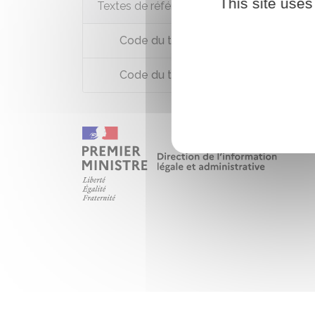
This site uses
Textes de référence
Code du travail : articles L1222-1 à L
Code du travail : article L1227-1