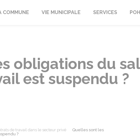
A COMMUNE
VIE MUNICIPALE
SERVICES
POH
es obligations du sal
vail est suspendu ?
trats de travail dans le secteur privé
Quelles sont les
suspendu ?