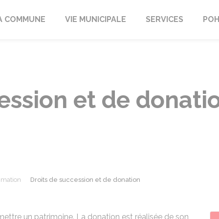
A COMMUNE
VIE MUNICIPALE
SERVICES
POH
ession et de donati
mmation
Droits de succession et de donation
ettre un patrimoine. La donation est réalisée de son