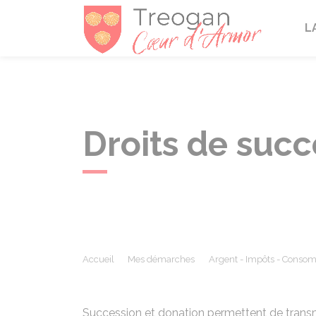
Tréogan
L
Droits de succ
Accueil
Mes démarches
Argent - Impôts - Conso
Succession et donation permettent de transm