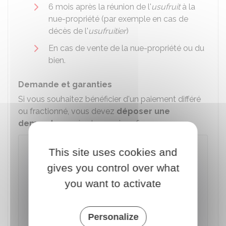
6 mois après la réunion de l'
usufruit
à la
nue-propriété (par exemple en cas de
décès de l'
usufruitier
)
En cas de vente de la nue-propriété ou du
bien.
Demande et garanties
Si vous souhaitez bénéficier d'un paiement différé
ou fractionné, vous devez
déposer une
demande
auprès des services fiscaux.
Attention
This site uses cookies and
L'accord exprès
de tous les héritiers est
gives you control over what
nécessaire pour bénéficier d'un paiement
you want to activate
différé ou fractionné. En effet, les héritiers qui
ont payé comptant leurs droits de
succession restent
solidaires
des droits dont
Personalize
le paiement est différé ou fractionné.