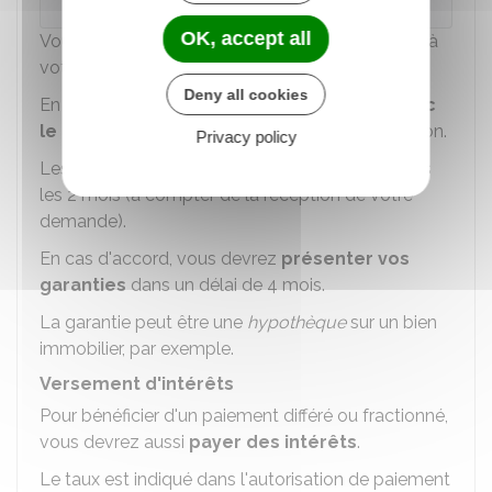
OK, accept all
Vous devez faire la demande
par lettre jointe
à
votre
déclaration de succession
.
Deny all cookies
En pratique, les démarches sont effectuées
avec
le concours du notaire
chargé de la succession.
Privacy policy
Les services fiscaux doivent vous répondre dans
les 2 mois (à compter de la réception de votre
demande).
En cas d'accord, vous devrez
présenter vos
garanties
dans un délai de 4 mois.
La garantie peut être une
hypothèque
sur un bien
immobilier, par exemple.
Versement d'intérêts
Pour bénéficier d'un paiement différé ou fractionné,
vous devrez aussi
payer des intérêts
.
Le taux est indiqué dans l'autorisation de paiement