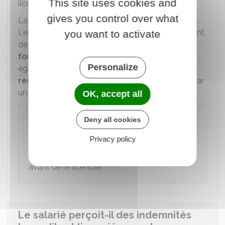
This site uses cookies and
licenciement).
gives you control over what
La lettre de licenciement doit être
argumentée
.
L'employeur doit préciser les éléments permettant
you want to activate
de
justifier de la perturbation du
fonctionnement de l'entreprise
. Il doit
Personalize
également indiquer et établir la
nécessité de
remplacer définitivement
le salarié
absent
par
un
CDI
.
OK, accept all
À savoir
Deny all cookies
Une
convention collective
ou un
accord
Privacy policy
d'entreprise
peuvent
obliger
l'employeur à
envoyer
une mise en demeure au salarié
avant de le licencier.
Le salarié perçoit-il des indemnités