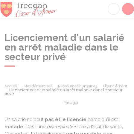
Tréogan
Acc
Licenciement d'un salarié
en arrêt maladie dans le
secteur privé
Accueil
Mes démarches
Ressources humaines
Licenciement
Licenciement d'un salarié en arrêt maladie dans le secteur
privé
Partager
Partager sur Facebook
Partager sur X - Twit
Partager sur
Par
Un salarié ne peut
pas être licencié
parce qu'il est
malade
. C'est une
discrimination
liée à l'état de santé.
Cependant, le licenciement
reste possible
dans