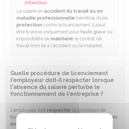
Attention
Le salarié en
accident du travail ou en
maladie professionnelle
bénéficie d'une
protection
contre le licenciement. Il peut
être licencié uniquement pour
faute grave
ou
impossibilité de
maintenir
le contrat de
travail (non lié à l'accident ou la maladie).
Quelle procédure de licenciement
l'employeur doit-il respecter lorsque
l'absence du salarié perturbe le
fonctionnement de l'entreprise ?
L'employeur doit
respecter
la procédure de
licenciement pour motif personnel
(
convocation
,
entretien
préalable et
notification
du