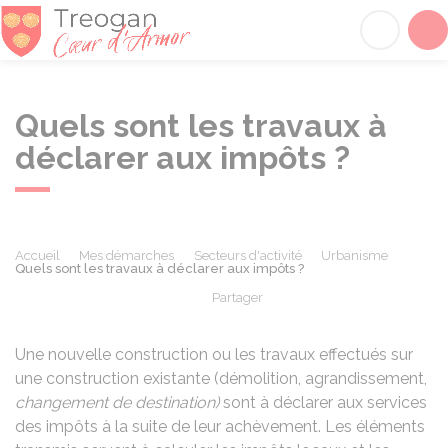
Tréogan
Acc
Quels sont les travaux à
déclarer aux impôts ?
Accueil
Mes démarches
Secteurs d'activité
Urbanisme
Quels sont les travaux à déclarer aux impôts ?
Partager
Partager sur Facebook
Partager sur X - Twit
Partager sur
Par
Une nouvelle construction ou les travaux effectués sur
une construction existante (démolition, agrandissement,
changement de destination)
sont à déclarer aux services
des impôts à la suite de leur achèvement. Les éléments