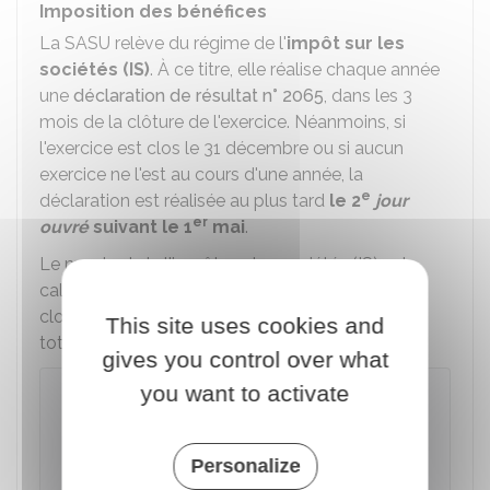
Imposition des bénéfices
La SASU relève du régime de l'
impôt sur les
sociétés (IS)
. À ce titre, elle réalise chaque année
une
déclaration de résultat n° 2065
, dans les 3
mois de la clôture de l'exercice. Néanmoins, si
l'exercice est clos le 31 décembre ou si aucun
exercice ne l'est au cours d'une année, la
e
déclaration est réalisée au plus tard
le 2
jour
er
ouvré
suivant le 1
mai
.
Le montant de l'impôt sur les sociétés (IS) est
calculé à partir des résultats du dernier exercice
clos. Le
taux d'imposition est de
25 %
sur la
This site uses cookies and
totalité de ce résultat fiscal.
gives you control over what
you want to activate
À noter
Un
taux réduit de
15 %
s'applique aux
petites et moyennes entreprises qui réalisent
Personalize
un chiffre d'affaires hors taxes n'excédant pas