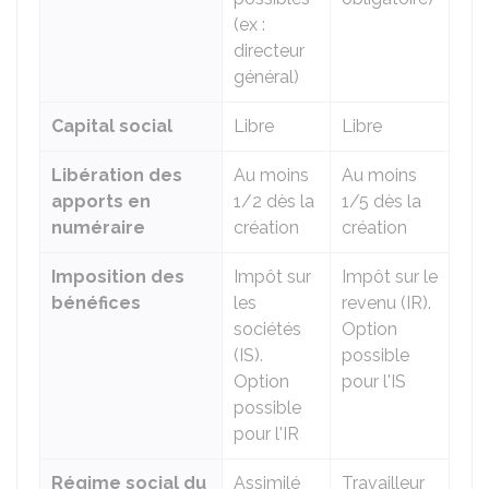
(ex :
directeur
général)
Capital social
Libre
Libre
Libération des
Au moins
Au moins
apports en
1/2 dès la
1/5 dès la
numéraire
création
création
Imposition des
Impôt sur
Impôt sur le
bénéfices
les
revenu (IR).
sociétés
Option
(IS).
possible
Option
pour l'IS
possible
pour l'IR
Régime social du
Assimilé
Travailleur