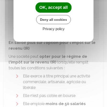
10 000 000 €
et dont le capital est
OK, accept all
entièrement libéré et détenu pour au moins
75 %
par des personnes physiques. Ce taux
Deny all cookies
s'applique sur la part des bénéfices allant
jusqu'à
42 500 €
. Au delà, le taux
Privacy policy
d'imposition est de
25 %
.
En savoir plus sur l'option pour l'impôt sur le
revenu (IR)
Une société peut
opter pour le régime de
l'impôt sur le revenu (IR)
lorsqu'elle remplit
toutes les conditions suivantes :
Elle exerce à titre principal une activité
commerciale, artisanale, agricole ou
libérale
Elle n'est pas cotée en bourse
Elle emploie
moins de 50 salariés