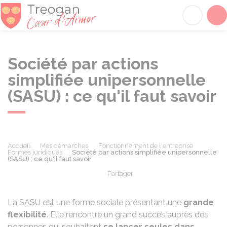
Tréogan
Acc
Société par actions
simplifiée unipersonnelle
(SASU) : ce qu'il faut savoir
Accueil
Mes démarches
Fonctionnement de l'entreprise
Formes juridiques
Société par actions simplifiée unipersonnelle
(SASU) : ce qu'il faut savoir
Partager
Partager sur Facebook
Partager sur X - Twit
Partager sur
Par
La SASU est une forme sociale présentant une
grande
flexibilité
. Elle rencontre un grand succès auprès des
personnes qui souhaitent
se lancer seules dans