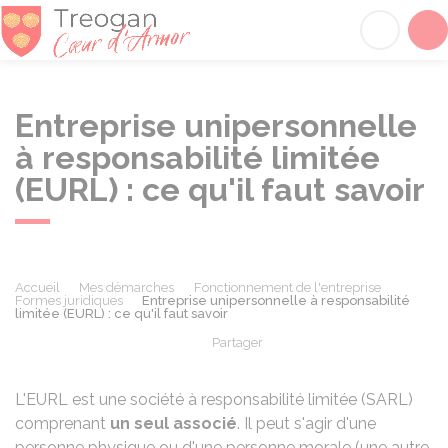
Tréogan
Acc
Entreprise unipersonnelle
à responsabilité limitée
(EURL) : ce qu'il faut savoir
Accueil
Mes démarches
Fonctionnement de l'entreprise
Formes juridiques
Entreprise unipersonnelle à responsabilité
limitée (EURL) : ce qu'il faut savoir
Partager
Partager sur Facebook
Partager sur X - Twit
Partager sur
Par
L'EURL est une société à responsabilité limitée (SARL)
comprenant
un seul associé
. Il peut s'agir d'une
personne physique ou d'une personne morale (une autre