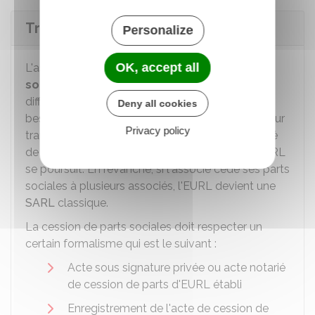
Transmission de l'EURL
Personalize
OK, accept all
L'associé unique peut
transmettre ses parts
sociales
à ses
héritiers
ou à un
tiers
sans
difficultés. Étant seul associé à bord, il n'a pas
Deny all cookies
besoin d'obtenir l'agrément d'autres associés pour
Privacy policy
transmettre ses titres. Si l'associé cède la totalité
de ses parts sociales à une seule personne, l'EURL
se poursuit. En revanche, si l'associé cède ses parts
sociales à plusieurs associés, l'EURL devient une
SARL
classique.
La cession de parts sociales doit respecter un
certain formalisme qui est le suivant :
Acte sous signature privée ou acte notarié
de cession de parts d'EURL établi
Enregistrement de l'acte de cession de