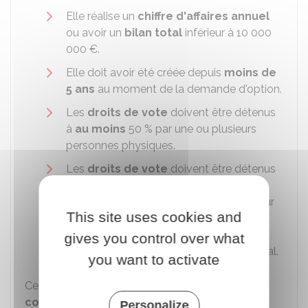
Elle réalise un
chiffre d'affaires annuel
ou avoir un
bilan total
inférieur à
10 000
000 €
.
Elle doit avoir été créée depuis
moins de
5 ans
au moment de la demande d'option.
Les
droits de vote
doivent être détenus
à
au moins
50 %
par une ou plusieurs
personnes physiques.
Les
droits de vote
doivent être détenus
à
au moins
34 %
par l'une ou les
personnes suivantes : président, directeur
This site uses cookies and
général, président du conseil de
surveillance, membre du directoire ou
gives you control over what
gérant et les membres de leur foyer fiscal.
you want to activate
Cette option est valable pour
5 exercices
comptables
et ne peut pas être renouvelée.
Personalize