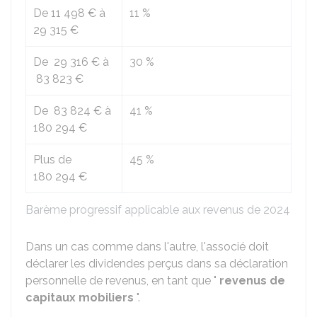
De
11 498 €
à
11 %
29 315 €
De
29 316 €
à
30 %
83 823 €
De
83 824 €
à
41 %
180 294 €
Plus de
45 %
180 294 €
Barème progressif applicable aux revenus de 2024
Dans un cas comme dans l'autre, l'associé doit
déclarer les dividendes perçus dans sa déclaration
personnelle de revenus, en tant que "
revenus de
capitaux mobiliers
".