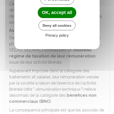
Cette option entraine une imposition du résultat
directement au niveau des associés, en fonction
OK, accept all
de la participation de chacun dans le capital de la
société.
Deny all cookies
Associés titulaires de BNC
Privacy policy
er
Depuis le 1
janvier 2024, les associés personnes
physiques de sociétés d'exercice libéral (SELARL,
SELAS, SELAFA...) connaissent un
nouveau
régime de taxation de leur rémunération
issue de leur activité libérale.
Auparavant imposée dans la catégorie des
traitements et salaires, leur rémunération versée
par la société à raison de l'exercice de l'activité
libérale (dite "
rémunération technique
") relève
désormais de la catégorie des
bénéfices non
commerciaux (BNC)
.
La conséquence principale est que les associés de