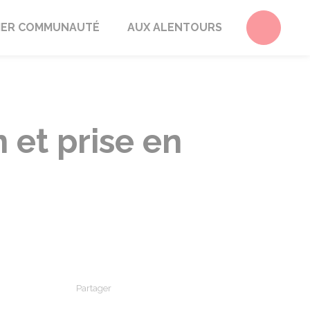
Accéder 
ER COMMUNAUTÉ
AUX ALENTOURS
 et prise en
Partager
Partager sur Facebook
Partager sur X - Twitter
Partager sur Linkedin
Partager par em