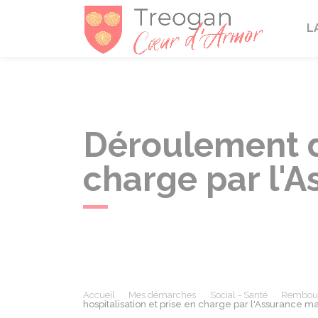
Tréogan
L
Déroulement d'
charge par l'
Accueil
Mes démarches
Social - Santé
Rembours
hospitalisation et prise en charge par l'Assurance m