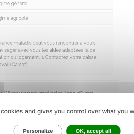
gime général
ime agricole
surance maladie peut vous rencontrer à votre
nvisager avec vous les aides adaptées (aide
tion du logement...). Contactez votre caisse
vail (Carsat).
r l'Assurance maladie lors d'une
 cookies and gives you control over what you w
ivée conventionnée, l'Assurance maladie prend en
Personalize
OK, accept all