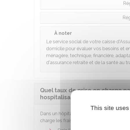
Ré
Rég
À noter
Le service social de votre caisse d'As
domicile pour évaluer vos besoins et e
ménagère, technique, financière, adapta
d'assurance retraite et de la santé au tra
Quel taux de prise en charge pa
hospitalisation ?
This site uses
Dans un hôpital public ou une clinique pr
charge les frais suivants :