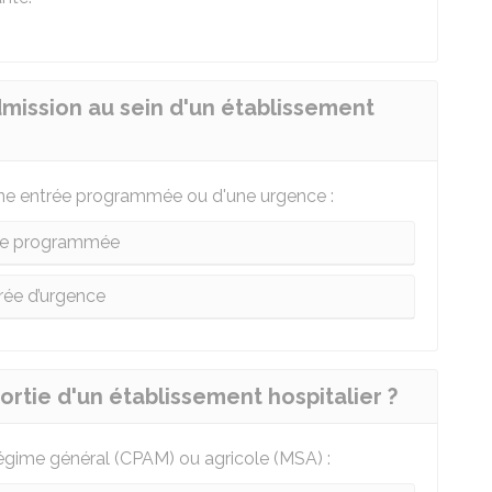
dmission au sein d'un établissement
d'une entrée programmée ou d'une urgence :
ée programmée
rée d’urgence
ortie d'un établissement hospitalier ?
régime général (
CPAM
) ou agricole (
MSA
) :