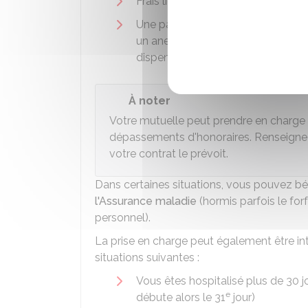
Frais liés à votre hospitalisation à
Une partie des soins réalisés avan
un anesthésiste par exemple). Le t
dispensés.
À noter
Votre mutuelle peut prendre en charge
dépassements d'honoraires. Renseignez
votre contrat le prévoit.
Dans certaines situations, vous pouvez bé
l'Assurance maladie
(hormis parfois le for
personnel).
La prise en charge peut également être in
situations suivantes :
Vous êtes hospitalisé plus de 30 j
e
débute alors le 31
jour)