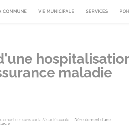
A COMMUNE
VIE MUNICIPALE
SERVICES
POH
une hospitalisation
Assurance maladie
ement des soins par la Sécurité sociale
Déroulement d'une
aladie