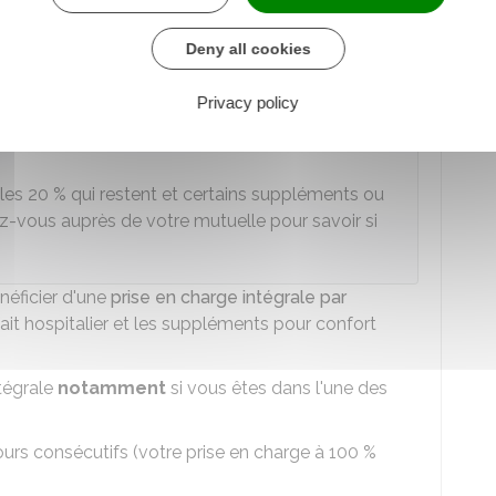
80 %
du
tarif conventionnel
(sauf cas particuliers)
t ou après votre hospitalisation (consultation chez
Deny all cookies
aux de prise en charge varie selon les soins
Privacy policy
 les
20 %
qui restent et certains suppléments ou
-vous auprès de votre mutuelle pour savoir si
néficier d'une
prise en charge intégrale par
fait hospitalier et les suppléments pour confort
tégrale
notamment
si vous êtes dans l'une des
ours consécutifs (votre prise en charge à
100 %