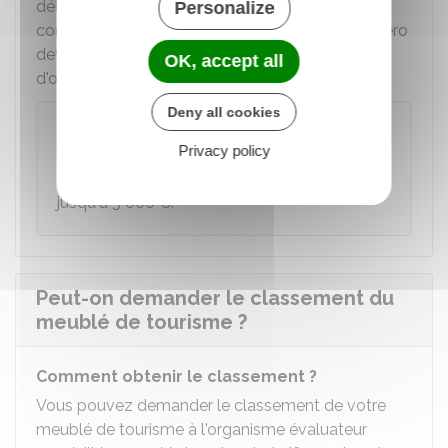
délivre sans délai un accusé de réception
Personalize
comprenant un numéro de déclaration. Ce numéro
devra être indiqué dans chacune des annonces
OK, accept all
d'offre de location de ce logement.
Deny all cookies
À savoir
Privacy policy
Ne pas déclarer votre logement en mairie est
passible d'une amende civile pouvant aller
jusqu'à
5 000 €
.
Peut-on demander le classement du
meublé de tourisme ?
Comment obtenir le classement ?
Vous pouvez demander le classement de votre
meublé de tourisme à l'organisme évaluateur