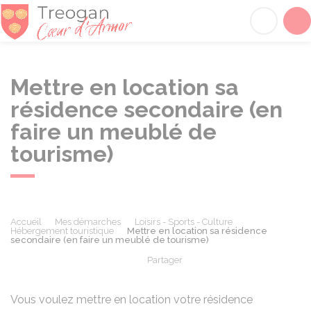
Tréogan
Acc
Mettre en location sa
résidence secondaire (en
faire un meublé de
tourisme)
Accueil
Mes démarches
Loisirs - Sports - Culture
Hébergement touristique
Mettre en location sa résidence
secondaire (en faire un meublé de tourisme)
Partager
Partager sur Facebook
Partager sur X - Twit
Partager sur
Par
Vous voulez mettre en location votre résidence