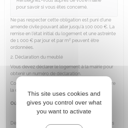
Renseignez-vous auprès de votre mairie
pour savoir si vous êtes concerné.
Ne pas respecter cette obligation est puni d'une
amende civile pouvant aller jusqu'à
100 000 €
. La
remise en l'état initial du logement et une astreinte
2
de
1 000 €
par jour et par m
peuvent être
ordonnées.
2. Déclaration du meublé
Vous devez déclarer le logement à la mairie pour
obtenir un numéro de déclaration.
Contactez votre mairie pour savoir comment faire
la déclaration :
This site uses cookies and
gives you control over what
Où s'adresser ?
you want to activate
Mairie
Dès réception de votre déclaration, la mairie vous