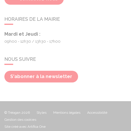
HORAIRES DE LA MAIRIE
Mardi et Jeudi :
09h00 - 12h30
13h30 - 17h00
NOUS SUIVRE
S'abonner à la newsletter
© Tréogan 2026
Styles
Mentions légales
Accessibilité
Gestion des cookies
Site créé avec Artifica One