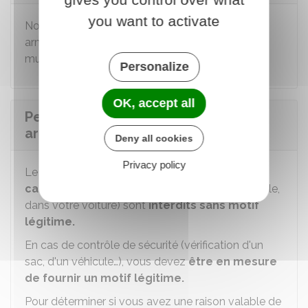
you want to activate
Non. Vous devez être
majeur
pour acquérir une
arme de catégorie D, y compris ses éléments et
munitions.
Personalize
OK, accept all
Peut-on porter et transporter une
arme de catégorie D ?
Deny all cookies
Privacy policy
Le
port
et le
transport
d'une
arme de
catégorie D
hors de votre domicile (par exemple,
dans votre voiture) sont
interdits sans motif
légitime.
En cas de contrôle de sécurité (vérification d'un
sac, d'un véhicule…), vous devez
être en mesure
de fournir un motif légitime.
Pour déterminer si vous avez une raison valable de