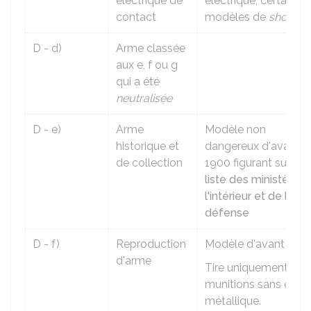
électrique de
électrique, certains
contact
modèles de
shocker
D - d)
Arme classée
aux e, f ou g
qui a été
neutralisée
D - e)
Arme
Modèle non
historique et
dangereux d'avant
de collection
1900 figurant sur un
liste des ministères
l'intérieur et de la
défense
D - f)
Reproduction
Modèle d'avant 1900
d'arme
Tire uniquement des
munitions sans étui
métallique.