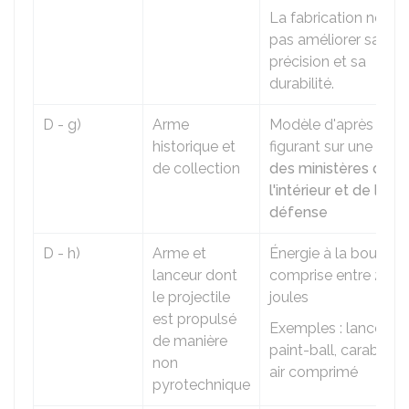
La fabrication ne doi
pas améliorer sa
précision et sa
durabilité.
D - g)
Arme
Modèle d'après 190
historique et
figurant sur une
liste
de collection
des ministères de
l'intérieur et de la
défense
D - h)
Arme et
Énergie à la bouche
lanceur dont
comprise entre 2 et 
le projectile
joules
est propulsé
Exemples : lanceur 
de manière
paint-ball, carabine 
non
air comprimé
pyrotechnique