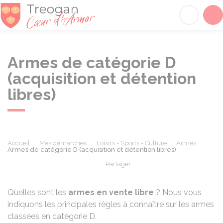
Tréogan
Acc
Armes de catégorie D
(acquisition et détention
libres)
Accueil
Mes démarches
Loisirs - Sports - Culture
Armes
Armes de catégorie D (acquisition et détention libres)
Partager
Partager sur Facebook
Partager sur X - Twit
Partager sur
Par
Quelles sont les
armes en vente libre
? Nous vous
indiquons les principales règles à connaître sur les armes
classées en catégorie D.