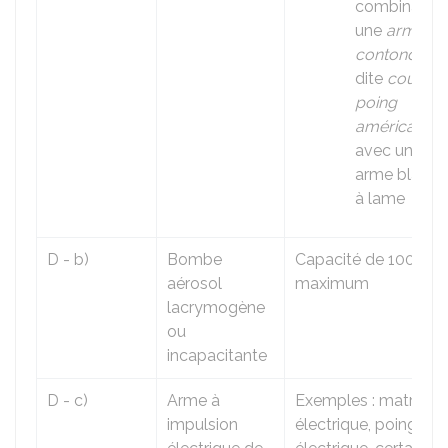
combinant
une
arme
contondant
dite
coup d
poing
américain
avec une
arme blanch
à lame
D - b)
Bombe
Capacité de 100 ml
aérosol
maximum
lacrymogène
ou
incapacitante
D - c)
Arme à
Exemples : matraqu
impulsion
électrique, poing