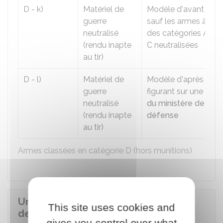
D - k)
Matériel de
Modèle d'avant 194
guerre
sauf les armes à feu
neutralisé
des catégories A, B 
(rendu inapte
C neutralisées
au tir)
D - l)
Matériel de
Modèle d'après 194
guerre
figurant sur une
liste
neutralisé
du ministère de la
(rendu inapte
défense
au tir)
Armes classées en catégorie D (hors munitions)
Un mineur peut-il acheter une arme
This site uses cookies and
de catégorie D ?
gives you control over what