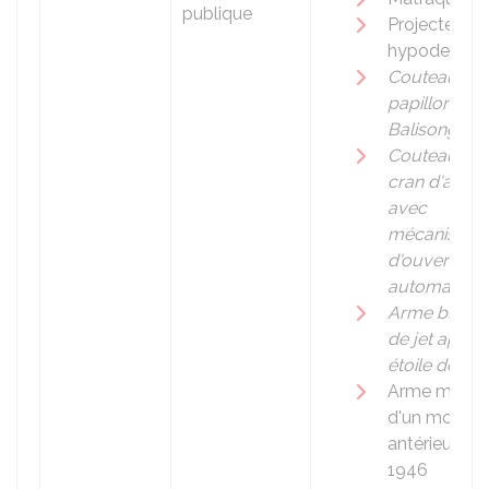
publique
Projecteur
hypodermiq
Couteau dit
papillon ou
Balisong
Couteau à
cran d'arrêt
avec
mécanisme
d'ouverture
automatiqu
Arme blanc
de jet appel
étoile de Nin
Arme mixte
d'un modèle
antérieur à
1946